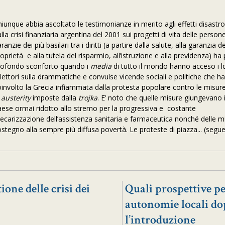
hiunque abbia ascoltato le testimonianze in merito agli effetti disastr
lla crisi finanziaria argentina del 2001 sui progetti di vita delle persone
ranzie dei più basilari tra i diritti (a partire dalla salute, alla garanzia de
oprietà e alla tutela del risparmio, all’istruzione e alla previdenza) h
rofondo sconforto quando i
media
di tutto il mondo hanno acceso i l
iflettori sulla drammatiche e convulse vicende sociali e politiche che 
oinvolto la Grecia infiammata dalla protesta popolare contro le misur
i
austerity
imposte dalla
trojka
. E’ noto che quelle misure giungevano 
aese ormai ridotto allo stremo per la progressiva e costante
recarizzazione dell’assistenza sanitaria e farmaceutica nonché delle m
ostegno alla sempre più diffusa povertà. Le proteste di piazza... (segu
ione delle crisi dei
Quali prospettive pe
autonomie locali do
l’introduzione