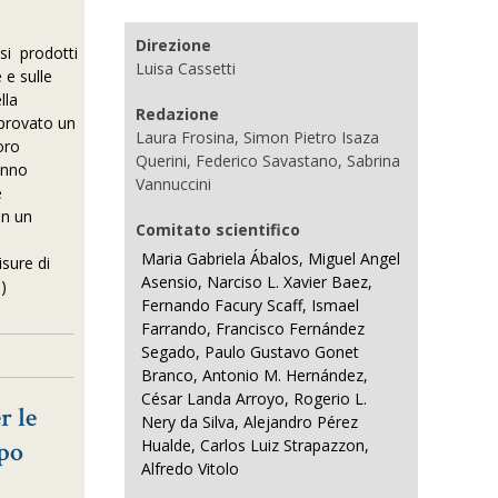
Direzione
osi prodotti
Luisa Cassetti
 e sulle
lla
Redazione
a provato un
Laura Frosina, Simon Pietro Isaza
oro
Querini, Federico Savastano, Sabrina
hanno
Vannuccini
e
in un
Comitato scientifico
Maria Gabriela Ábalos, Miguel Angel
isure di
Asensio, Narciso L. Xavier Baez,
e)
Fernando Facury Scaff, Ismael
Farrando, Francisco Fernández
Segado, Paulo Gustavo Gonet
Branco, Antonio M. Hernández,
César Landa Arroyo, Rogerio L.
r le
Nery da Silva, Alejandro Pérez
Hualde, Carlos Luiz Strapazzon,
po
Alfredo Vitolo