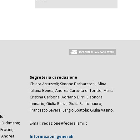
Segreteria di redazione
Chiara Arruzzoli; Simone Barbareschi; Alina
Iuliana Benea; Andrea Caravita di Toritto; Maria
Cristina Carbone; Adriano Dirri; Eleonora
Iannario; Giulia Renzi; Giulia Santomauro;
Francesco Severa; Sergio Spatola; Giulia Vasino.
lo
zo Dickmann;
E-mail: redazione@federalismi.it
rosini;
; Andrea
Informazioni generali