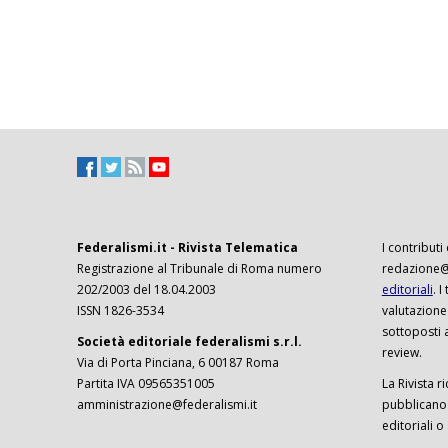
Federalismi.it - Rivista Telematica
I contributi
Registrazione al Tribunale di Roma numero
redazione@f
202/2003 del 18.04.2003
editoriali
. 
ISSN 1826-3534
valutazione
sottoposti 
Società editoriale federalismi s.r.l.
review.
Via di Porta Pinciana, 6 00187 Roma
Partita IVA 09565351005
La Rivista ri
amministrazione@federalismi.it
pubblicano c
editoriali o