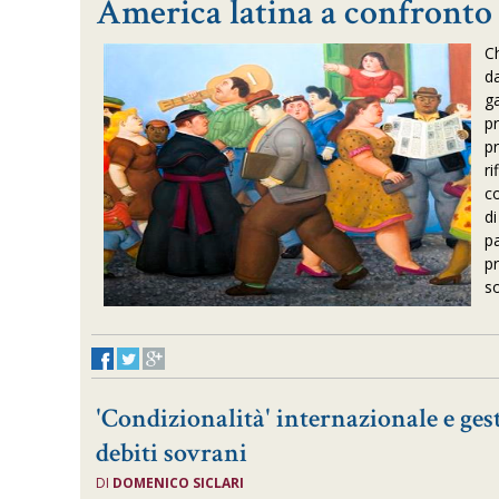
America latina a confronto
C
da
ga
pr
p
r
c
d
p
p
s
'Condizionalità' internazionale e gest
debiti sovrani
DI
DOMENICO SICLARI