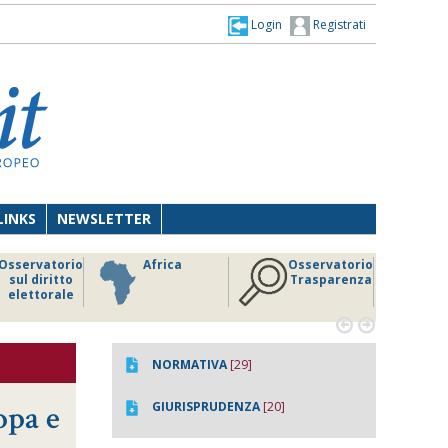
Login
Registrati
LINKS
NEWSLETTER
Osservatorio
Africa
Osservatorio
sul diritto
Trasparenza
elettorale


NORMATIVA
[29]
opa e
GIURISPRUDENZA
[20]