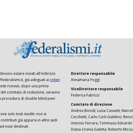
 devono essere inviati all'indirizzo
Direttore responsabile
ederalismi.it, già adeguati ai
criteri
Annamaria Poggi
I testi ricevuti, dopo una prima
ViceDirettore responsabile
 del comitato di redazione, saranno
Federica Fabrizzi
a procedura di double blind peer
Comitato di direzione
Andrea Biondi; Luisa Cassetti; Marcel
ceve solo testi inediti: non si
Cecchetti; Carlo Curti Gialdino; Ren
ontributi già apparsi in altre sedi
Antonio Ferrara; Tommaso Edoardo F
 ad esse destinati.
Diana-Urania Galetta; Roberto Miccù