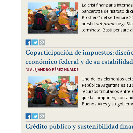
La crisi finanziaria interna
bancarotta dell’istituto d
Brothers” nel settembre 2
prestiti
subprime
negli St
terminata. Basti pensare al
Coparticipación de impuestos: diseño
económico federal y de su estabilida
DI
ALEJANDRO PÉREZ HUALDE
Uno de los elementos det
República Argentina es su 
recursos tributarios entre 
que la componen, contando
Buenos Aires y su gobiern
Crédito público y sustenibilidad fina