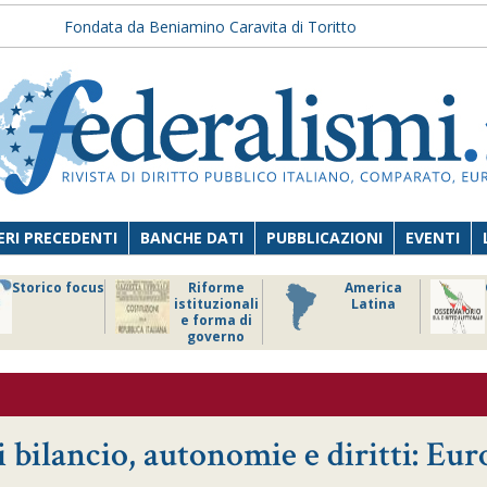
Fondata da Beniamino Caravita di Toritto
RI PRECEDENTI
BANCHE DATI
PUBBLICAZIONI
EVENTI
Storico focus
Riforme
America
istituzionali
Latina
e forma di
governo
 bilancio, autonomie e diritti: Eur