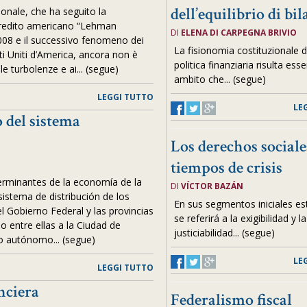
dell’equilibrio di bi
zionale, che ha seguito la
i credito americano “Lehman
DI
ELENA DI CARPEGNA BRIVIO
008 e il successivo fenomeno dei
La fisionomia costituzionale d
ati Uniti d’America, ancora non è
politica finanziaria risulta ess
le turbolenze e ai... (segue)
ambito che... (segue)
LEGGI TUTTO
LE
 del sistema
d
Los derechos sociale
tiempos de crisis
erminantes de la economía de la
DI
VÍCTOR BAZÁN
sistema de distribución de los
En sus segmentos iniciales es
el Gobierno Federal y las provincias
se referirá a la exigibilidad y la
 entre ellas a la Ciudad de
justiciabilidad... (segue)
o autónomo... (segue)
LE
LEGGI TUTTO
nciera
Federalismo fiscal