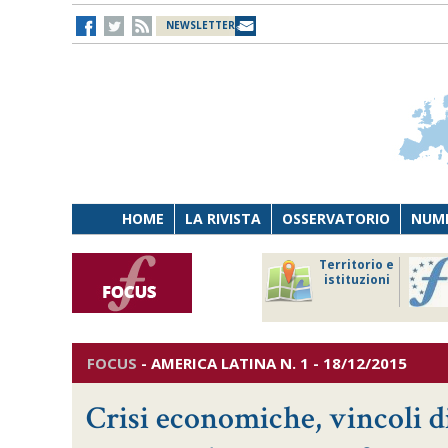
NEWSLETTER
HOME
LA RIVISTA
OSSERVATORIO
NUME
Lavoro
Osservatorio
Territorio e
Persona
di Diritto
istituzioni
Tecnologia
sanitario
FOCUS
-
AMERICA LATINA
N. 1 - 18/12/2015
Crisi economiche, vincoli di