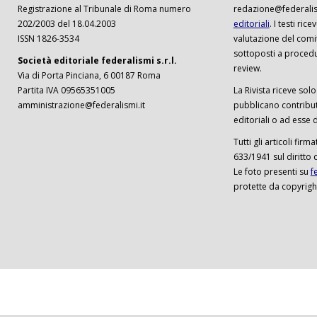
Registrazione al Tribunale di Roma numero
redazione@federalism
202/2003 del 18.04.2003
editoriali
. I testi ri
ISSN 1826-3534
valutazione del comi
sottoposti a procedu
Società editoriale federalismi s.r.l.
review.
Via di Porta Pinciana, 6 00187 Roma
Partita IVA 09565351005
La Rivista riceve solo 
amministrazione@federalismi.it
pubblicano contributi
editoriali o ad esse d
Tutti gli articoli firm
633/1941 sul diritto 
Le foto presenti su
f
protette da copyrigh