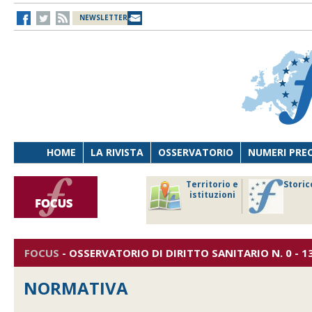
NEWSLETTER
HOME
LA RIVISTA
OSSERVATORIO
NUMERI PRE
avoro
Osservatorio
Territorio e
Storic
ersona
di Diritto
istituzioni
cnologia
sanitario
FOCUS
-
OSSERVATORIO DI DIRITTO SANITARIO
N. 0 - 1
NORMATIVA