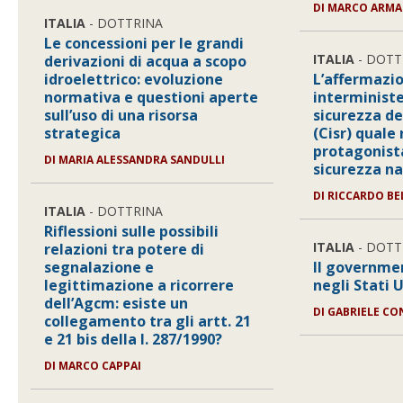
DI MARCO ARM
ITALIA
- DOTTRINA
Le concessioni per le grandi
ITALIA
- DOTT
derivazioni di acqua a scopo
idroelettrico: evoluzione
L’affermazi
normativa e questioni aperte
interministe
sull’uso di una risorsa
sicurezza de
strategica
(Cisr) quale
protagonista
DI MARIA ALESSANDRA SANDULLI
sicurezza n
DI RICCARDO BE
ITALIA
- DOTTRINA
Riflessioni sulle possibili
ITALIA
- DOTT
relazioni tra potere di
segnalazione e
Il governme
legittimazione a ricorrere
negli Stati 
dell’Agcm: esiste un
DI GABRIELE CO
collegamento tra gli artt. 21
e 21 bis della l. 287/1990?
DI MARCO CAPPAI