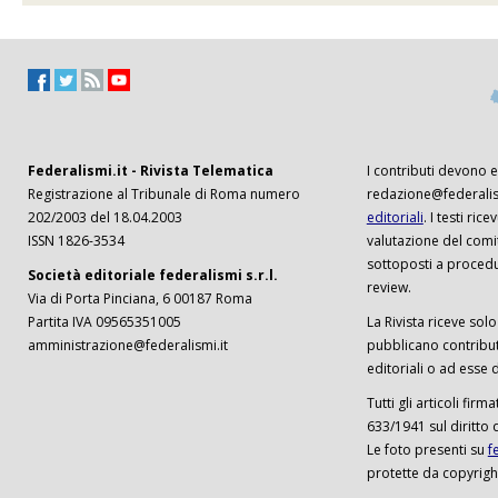
Federalismi.it - Rivista Telematica
I contributi devono es
Registrazione al Tribunale di Roma numero
redazione@federalism
202/2003 del 18.04.2003
editoriali
. I testi ri
ISSN 1826-3534
valutazione del comi
sottoposti a procedu
Società editoriale federalismi s.r.l.
review.
Via di Porta Pinciana, 6 00187 Roma
Partita IVA 09565351005
La Rivista riceve solo 
amministrazione@federalismi.it
pubblicano contributi
editoriali o ad esse d
Tutti gli articoli firm
633/1941 sul diritto 
Le foto presenti su
f
protette da copyrigh