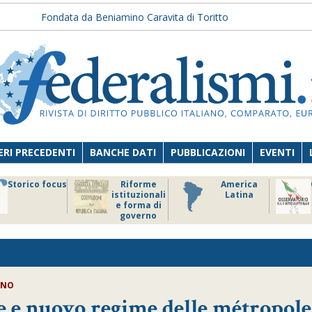
Fondata da Beniamino Caravita di Toritto
RI PRECEDENTI
BANCHE DATI
PUBBLICAZIONI
EVENTI
Storico focus
Riforme
America
istituzionali
Latina
e forma di
governo
NNO
 e nuovo regime delle métropole