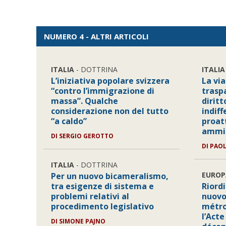
NUMERO 4 - ALTRI ARTICOLI
ITALIA
- DOTTRINA
ITALIA
L’iniziativa popolare svizzera
La via
“contro l’immigrazione di
traspa
massa”. Qualche
dirit
considerazione non del tutto
indiff
“a caldo”
proat
ammin
DI SERGIO GEROTTO
DI PAO
ITALIA
- DOTTRINA
EUROP
Per un nuovo bicameralismo,
tra esigenze di sistema e
Riord
problemi relativi al
nuovo
procedimento legislativo
métro
l’Acte 
DI SIMONE PAJNO