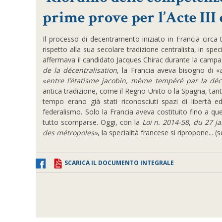
prime prove per l’Acte III 
Il processo di decentramento iniziato in Francia circa 
rispetto alla sua secolare tradizione centralista, in sp
affermava il candidato Jacques Chirac durante la campag
de la décentralisation
, la Francia aveva bisogno di «
«
entre l’étatisme jacobin, même tempéré par la déce
antica tradizione, come il Regno Unito o la Spagna, tanto 
tempo erano già stati riconosciuti spazi di libertà
federalismo. Solo la Francia aveva costituito fino a q
tutto scomparse. Oggi, con la
Loi
n. 2014-58
,
du 27 jan
des métropoles»
, la specialità francese si ripropone... (
SCARICA IL DOCUMENTO INTEGRALE