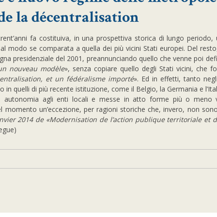
de la décentralisation
trent’anni fa costituiva, in una prospettiva storica di lungo periodo,
ecial modo se comparata a quella dei più vicini Stati europei. Del rest
na presidenziale del 2001, preannunciando quello che venne poi defin
un nouveau modèle
», senza copiare quello degli Stati vicini, che 
ntralisation, et un fédéralisme importé
». Ed in effetti, tanto negl
in quelli di più recente istituzione, come il Belgio, la Germania e l’Ita
 ed autonomia agli enti locali e messe in atto forme più o meno v
uel momento un’eccezione, per ragioni storiche che, invero, non son
vier 2014 de «Modernisation de l’action publique territoriale et d
segue)