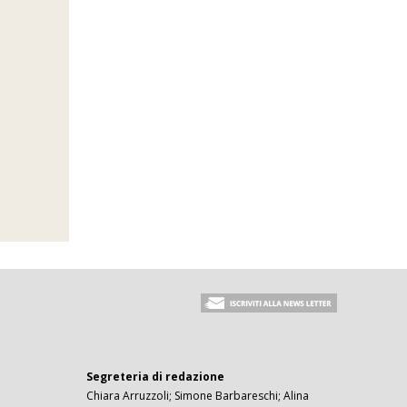
Segreteria di redazione
Chiara Arruzzoli; Simone Barbareschi; Alina