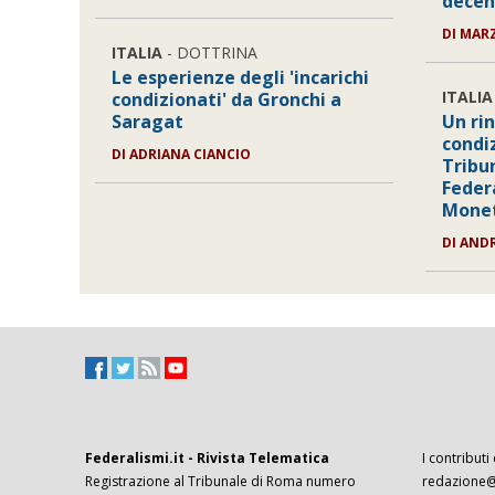
décen
DI MAR
ITALIA
- DOTTRINA
Le esperienze degli 'incarichi
ITALIA
condizionati' da Gronchi a
Saragat
Un rin
condi
DI ADRIANA CIANCIO
Tribu
Feder
Monet
DI AND
Federalismi.it - Rivista Telematica
I contributi
Registrazione al Tribunale di Roma numero
redazione@f