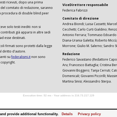
I testi ricevuti, dopo una prima
ViceDirettore responsabile
 del comitato di redazione, saranno
Federica Fabrizzi
a procedura di double blind peer
Comitato di direzione
Andrea Biondi; Luisa Cassetti; Marcel
ceve solo testi inediti: non si
Cecchetti; Carlo Curti Gialdino; Ren
ontributi già apparsi in altre sedi
Antonio Ferrara; Tommaso Edoardo F
 ad esse destinati.
Diana-Urania Galetta; Roberto Miccù
ticoli firmati sono protetti dalla legge
Morrone; Giulio M. Salerno; Sandro S
 diritto d'autore.
Redazione
senti su
federalismi.it
non sono
Federico Savastano (Redattore Capo)
 copyright.
Aru; Francesco Battaglia; Cristina Ber
Giovanni Boggero; Tanja Cerruti; Cat
Domenicali; Giovanni Piccirilli; Mass
Martina Sinisi; Alessandro Sterpa.
Execution time: 52 ms - Your address is 216.73.217.129
Software Tour Operator
nd provide additional functionality.
Details
Privacy policy