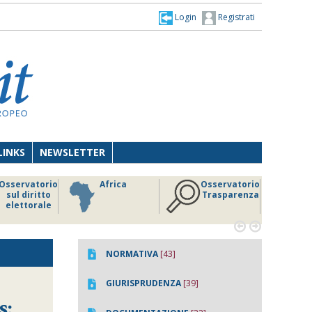
Login
Registrati
LINKS
NEWSLETTER
Osservatorio
Africa
Osservatorio
sul diritto
Trasparenza
elettorale


NORMATIVA
[43]
GIURISPRUDENZA
[39]
s: