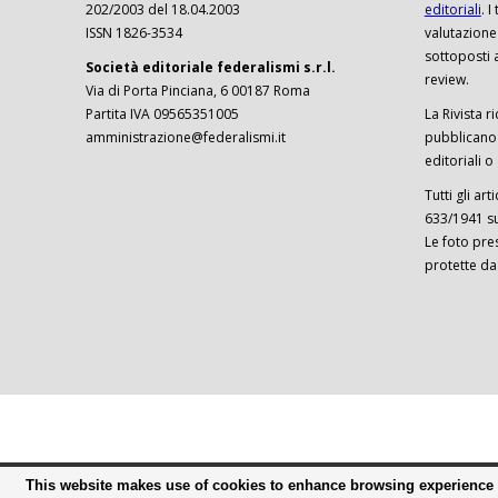
202/2003 del 18.04.2003
editoriali
. 
ISSN 1826-3534
valutazione
sottoposti 
Società editoriale federalismi s.r.l.
review.
Via di Porta Pinciana, 6 00187 Roma
Partita IVA 09565351005
La Rivista ri
amministrazione@federalismi.it
pubblicano c
editoriali o
Tutti gli ar
633/1941 sul
Le foto pre
protette da
This website makes use of cookies to enhance browsing experience a