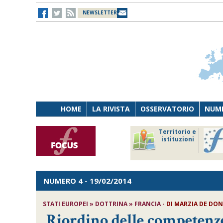
NEWSLETTER
HOME
LA RIVISTA
OSSERVATORIO
NUME
Lavoro
Osservatorio
Territorio e
Persona
di Diritto
istituzioni
Tecnologia
sanitario
NUMERO 4
- 19/02/2014
STATI EUROPEI » DOTTRINA » FRANCIA -
DI MARZIA DE DO
Riordino delle competenze