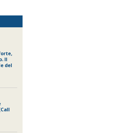
forte,
. Il
le del
e
(Call