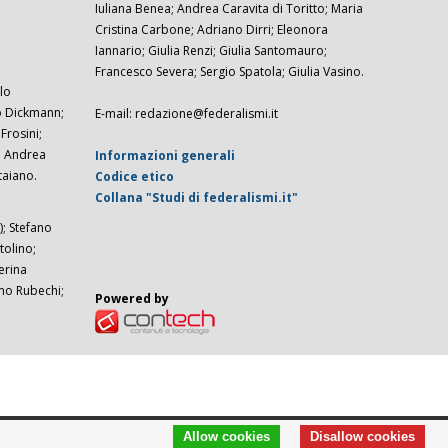
Iuliana Benea; Andrea Caravita di Toritto; Maria
Cristina Carbone; Adriano Dirri; Eleonora
Iannario; Giulia Renzi; Giulia Santomauro;
Francesco Severa; Sergio Spatola; Giulia Vasino.
lo
zo Dickmann;
E-mail: redazione@federalismi.it
rosini;
; Andrea
Informazioni generali
taiano.
Codice etico
Collana "Studi di federalismi.it"
; Stefano
tolino;
erina
imo Rubechi;
Powered by
Allow cookies
Disallow cookies