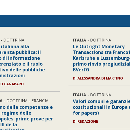
- DOTTRINA
ITALIA
- DOTTRINA
 italiana alla
Le Outright Monetary
renza pubblica: il
Transactions tra Franco
to di informazione
Karlsruhe e Lussemburgo
erenziato e il ruolo
primo rinvio pregiudizia
tivo delle pubbliche
BVerfG
istrazioni
DI ALESSANDRA DI MARTINO
LO CANAPARO
ITALIA
- DOTTRINA
A
- DOTTRINA - FRANCIA
Valori comuni e garanzi
ino delle competenze e
costituzionali in Europa 
 regime delle
for papers)
poles: prime prove per
DI REDAZIONE
III de la