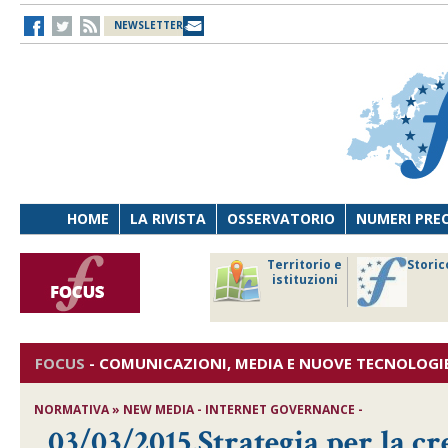
NEWSLETTER
HOME
LA RIVISTA
OSSERVATORIO
NUMERI PRE
avoro
Osservatorio
Territorio e
Storic
ersona
di Diritto
istituzioni
cnologia
sanitario
FOCUS
-
COMUNICAZIONI, MEDIA E NUOVE TECNOLOGI
NORMATIVA » NEW MEDIA - INTERNET GOVERNANCE -
03/03/2015,Strategia per la cr