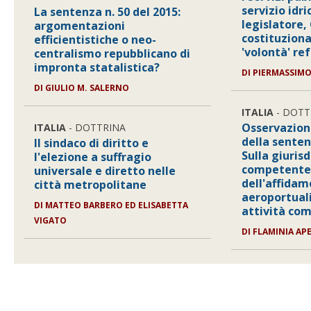
servizio idr
La sentenza n. 50 del 2015:
legislatore,
argomentazioni
costituziona
efficientistiche o neo-
'volontà' re
centralismo repubblicano di
impronta statalistica?
DI
PIERMASSIMO
DI
GIULIO M. SALERNO
ITALIA
- DOTT
Osservazioni
ITALIA
- DOTTRINA
della senten
Il sindaco di diritto e
Sulla giuris
l'elezione a suffragio
competente 
universale e diretto nelle
dell'affidam
città metropolitane
aeroportuali
DI
MATTEO BARBERO ED ELISABETTA
attività co
VIGATO
DI
FLAMINIA AP