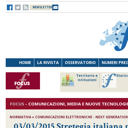
NEWSLETTER
HOME
LA RIVISTA
OSSERVATORIO
NUMERI PRE
avoro
Osservatorio
Territorio e
Storic
ersona
di Diritto
istituzioni
cnologia
sanitario
FOCUS
-
COMUNICAZIONI, MEDIA E NUOVE TECNOLOGI
NORMATIVA » COMUNICAZIONI ELETTRONICHE - NEXT GENERATION
03/03/2015,Stretegia italiana 