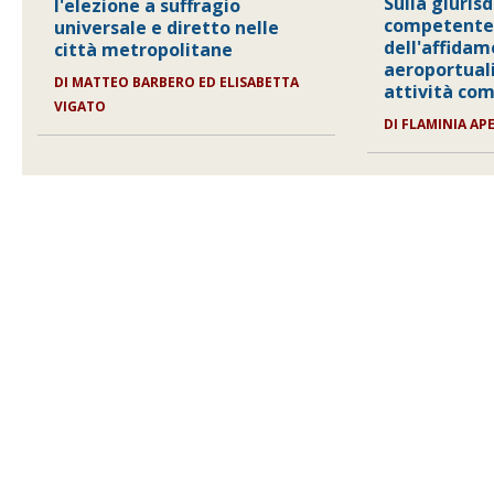
Sulla giuris
l'elezione a suffragio
competente 
universale e diretto nelle
dell'affidam
città metropolitane
aeroportuali
DI
MATTEO BARBERO ED ELISABETTA
attività co
VIGATO
DI
FLAMINIA AP