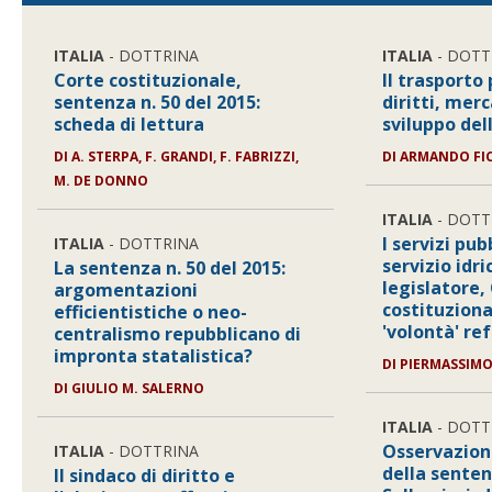
ITALIA
- DOTTRINA
ITALIA
- DOTT
Corte costituzionale,
Il trasporto 
sentenza n. 50 del 2015:
diritti, merc
scheda di lettura
sviluppo del
DI
A. STERPA, F. GRANDI, F. FABRIZZI,
DI
ARMANDO FI
M. DE DONNO
ITALIA
- DOTT
I servizi pubb
ITALIA
- DOTTRINA
servizio idr
La sentenza n. 50 del 2015:
legislatore,
argomentazioni
costituziona
efficientistiche o neo-
'volontà' re
centralismo repubblicano di
impronta statalistica?
DI
PIERMASSIMO
DI
GIULIO M. SALERNO
ITALIA
- DOTT
Osservazioni
ITALIA
- DOTTRINA
della senten
Il sindaco di diritto e