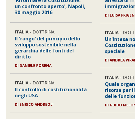
'Riformare la Costituzione:
arresta di f
un confronto aperto', Napoli,
immigrazion
30 maggio 2016
DI
LUISA FRIGEN
ITALIA
- DOTTRINA
ITALIA
- DOTT
Il 'rango' del principio dello
Un'intesa no
sviluppo sostenibile nella
Costituzion
gerarchia delle fonti del
speciale
diritto
DI
ANDREA PIRA
DI
DANIELE PORENA
ITALIA
- DOTT
ITALIA
- DOTTRINA
Quale organ
Il controllo di costituzionalità
risorse per 
negli USA
delle funzio
DI
ENRICO ANDREOLI
DI
GUIDO MELO