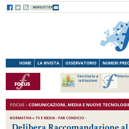
NEWSLETTER
HOME
LA RIVISTA
OSSERVATORIO
NUMERI PRE
avoro
Osservatorio
Territorio e
Storic
ersona
di Diritto
istituzioni
cnologia
sanitario
FOCUS
-
COMUNICAZIONI, MEDIA E NUOVE TECNOLOGI
NORMATIVA » TV E MEDIA - PAR CONDICIO -
Delibera Raccomandazione al r