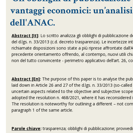
vantaggi economici: un’analis
dell'ANAC.
Abstract [It]
:
Lo scritto analizza gli obblighi di pubblicazione d
del d.lgs. n. 33/2013 (c.d. decreto trasparenza). Le incertezze i
richiamate disposizioni sono state a più riprese affrontate dall’
precedente orientamento offrendo, al contempo, nuovi utili chiari
non del tutto convincente - perimetro applicativo dell’art. 26, 
Abstract [En]
:
The purpose of this paper is to analyse the pu
laid down in Article 26 and 27 of the d.lgs. n. 33/2013 (so-cal
uncertain aspects related to the objective and subjective scope
adopted the resolution n. 468/2021, where it has reconsidered its
The resolution is noteworthy for outlining a different – not co
paragraph 1 of the same article.
Parole chiave
:
trasparenza; obblighi di pubblicazione; provvedi