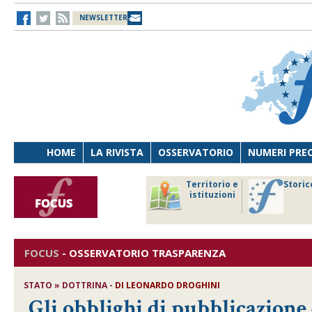
NEWSLETTER
HOME
LA RIVISTA
OSSERVATORIO
NUMERI PRE
avoro
Osservatorio
Territorio e
Storic
ersona
di Diritto
istituzioni
cnologia
sanitario
FOCUS
-
OSSERVATORIO TRASPARENZA
STATO » DOTTRINA -
DI
LEONARDO DROGHINI
Gli obblighi di pubblicazione