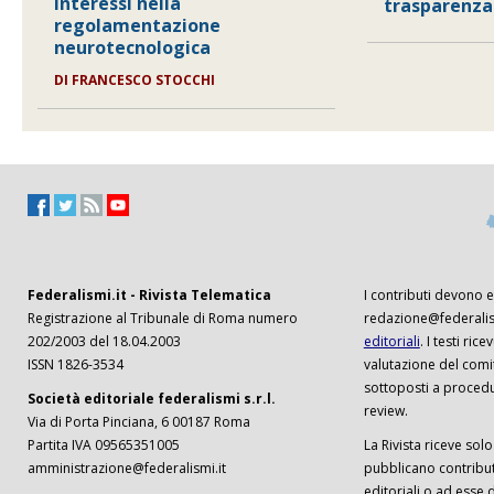
interessi nella
trasparenza
regolamentazione
neurotecnologica
DI
FRANCESCO STOCCHI
Federalismi.it - Rivista Telematica
I contributi devono es
Registrazione al Tribunale di Roma numero
redazione@federalism
202/2003 del 18.04.2003
editoriali
. I testi ri
ISSN 1826-3534
valutazione del comi
sottoposti a procedu
Società editoriale federalismi s.r.l.
review.
Via di Porta Pinciana, 6 00187 Roma
Partita IVA 09565351005
La Rivista riceve solo 
amministrazione@federalismi.it
pubblicano contributi
editoriali o ad esse d