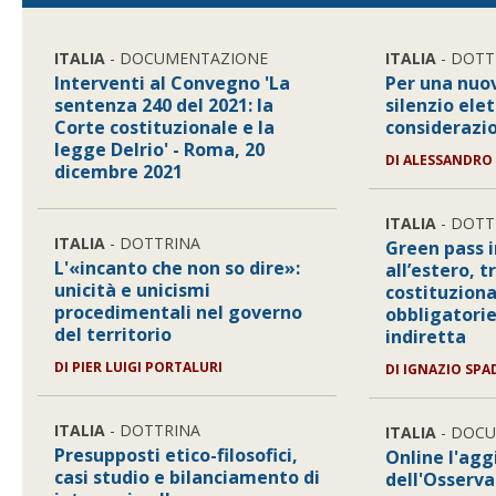
ITALIA
- DOCUMENTAZIONE
ITALIA
- DOTT
Interventi al Convegno 'La
Per una nuov
sentenza 240 del 2021: la
silenzio elet
Corte costituzionale e la
considerazio
legge Delrio' - Roma, 20
DI
ALESSANDRO
dicembre 2021
ITALIA
- DOTT
ITALIA
- DOTTRINA
Green pass i
L'«incanto che non so dire»:
all’estero, 
unicità e unicismi
costituziona
procedimentali nel governo
obbligatorie
del territorio
indiretta
DI
PIER LUIGI PORTALURI
DI
IGNAZIO SPA
ITALIA
- DOTTRINA
ITALIA
- DOC
Presupposti etico-filosofici,
Online l'ag
casi studio e bilanciamento di
dell'Osserva