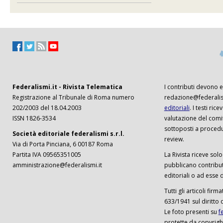
Federalismi.it - Rivista Telematica
I contributi devono es
Registrazione al Tribunale di Roma numero
redazione@federalism
202/2003 del 18.04.2003
editoriali
. I testi ri
ISSN 1826-3534
valutazione del comi
sottoposti a procedu
Società editoriale federalismi s.r.l.
review.
Via di Porta Pinciana, 6 00187 Roma
Partita IVA 09565351005
La Rivista riceve solo 
amministrazione@federalismi.it
pubblicano contributi
editoriali o ad esse d
Tutti gli articoli firm
633/1941 sul diritto 
Le foto presenti su
f
protette da copyrigh