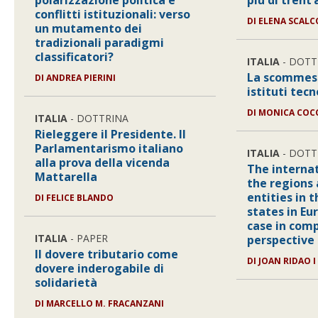
polarizzazione politica e
più di trent’
conflitti istituzionali: verso
DI
ELENA SCAL
un mutamento dei
tradizionali paradigmi
classificatori?
ITALIA
- DOTT
La scommess
DI
ANDREA PIERINI
istituti tecn
DI
MONICA COC
ITALIA
- DOTTRINA
Rieleggere il Presidente. Il
Parlamentarismo italiano
ITALIA
- DOTT
alla prova della vicenda
The internat
Mattarella
the regions 
entities in 
DI
FELICE BLANDO
states in Eu
case in com
ITALIA
- PAPER
perspective
Il dovere tributario come
DI
JOAN RIDAO 
dovere inderogabile di
solidarietà
DI
MARCELLO M. FRACANZANI