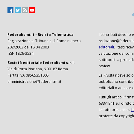
Federalismi.it - Rivista Telematica
I contributi devono es
Registrazione al Tribunale di Roma numero
redazione@federalism
202/2003 del 18.04.2003
editoriali
. I testi ri
ISSN 1826-3534
valutazione del comi
sottoposti a procedu
Società editoriale federalismi s.r.l.
review.
Via di Porta Pinciana, 6 00187 Roma
Partita IVA 09565351005
La Rivista riceve solo 
amministrazione@federalismi.it
pubblicano contributi
editoriali o ad esse d
Tutti gli articoli firm
633/1941 sul diritto 
Le foto presenti su
f
protette da copyrigh