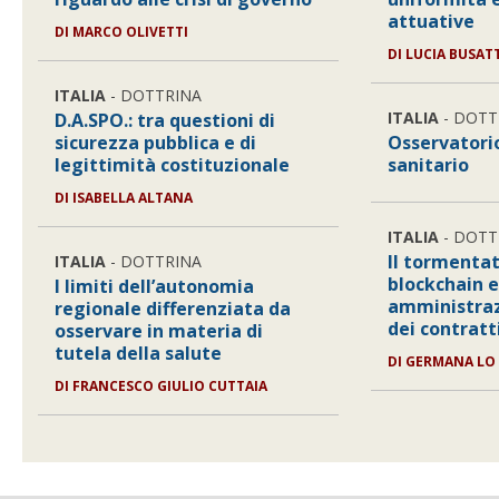
attuative
DI
MARCO OLIVETTI
DI
LUCIA BUSAT
ITALIA
- DOTTRINA
ITALIA
- DOTT
D.A.SPO.: tra questioni di
sicurezza pubblica e di
Osservatorio
legittimità costituzionale
sanitario
DI
ISABELLA ALTANA
ITALIA
- DOTT
Il tormentat
ITALIA
- DOTTRINA
blockchain e
I limiti dell’autonomia
amministraz
regionale differenziata da
dei contratt
osservare in materia di
tutela della salute
DI
GERMANA LO 
DI
FRANCESCO GIULIO CUTTAIA