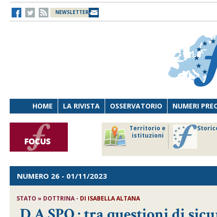
NEWSLETTER
HOME
LA RIVISTA
OSSERVATORIO
NUMERI PRE
avoro
Osservatorio
Territorio e
Storic
ersona
di Diritto
istituzioni
cnologia
sanitario
NUMERO 26
- 01/11/2023
STATO » DOTTRINA -
DI
ISABELLA ALTANA
D.A.SPO.: tra questioni di sicu