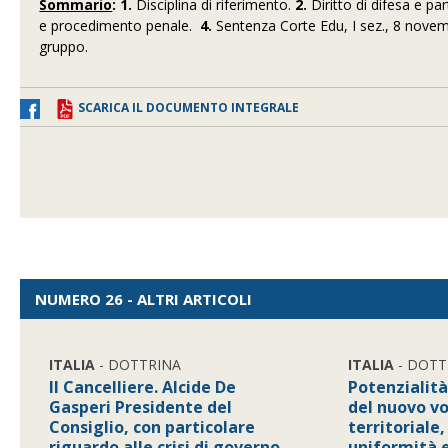
Sommario
:
1.
Disciplina di riferimento.
2.
Diritto di difesa e pa
e procedimento penale.
4.
Sentenza Corte Edu, I sez., 8 novem
gruppo.
SCARICA IL DOCUMENTO INTEGRALE
NUMERO 26 - ALTRI ARTICOLI
ITALIA
- DOTTRINA
ITALIA
- DOTT
Il Cancelliere. Alcide De
Potenzialità 
Gasperi Presidente del
del nuovo vo
Consiglio, con particolare
territoriale,
riguardo alle crisi di governo
uniformità e