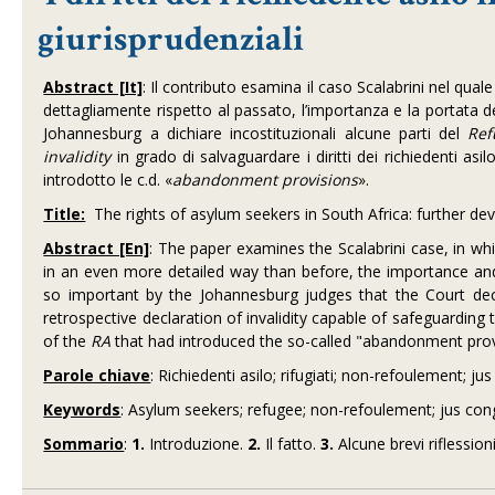
giurisprudenziali
Abstract [It]
: Il contributo esamina il caso Scalabrini nel qua
dettagliamente rispetto al passato, l’importanza e la portata de
Johannesburg a dichiare incostituzionali alcune parti del
Ref
invalidity
in grado di salvaguardare i diritti dei richiedenti as
introdotto le c.d. «
abandonment provisions
».
Title:
The rights of asylum seekers in South Africa: further de
Abstract [En]
: The paper examines the Scalabrini case, in whi
in an even more detailed way than before, the importance and
so important by the Johannesburg judges that the Court dec
retrospective declaration of invalidity capable of safeguardin
of the
RA
that had introduced the so-called "abandonment prov
Parole chiave
: Richiedenti asilo; rifugiati; non-refoulement; ju
Keywords
: Asylum seekers; refugee; non-refoulement; jus conge
Sommario
:
1.
Introduzione.
2.
Il fatto.
3.
Alcune brevi riflession