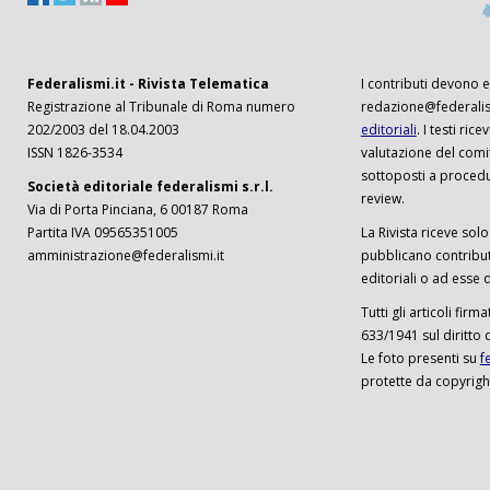
Federalismi.it - Rivista Telematica
I contributi devono es
Registrazione al Tribunale di Roma numero
redazione@federalism
202/2003 del 18.04.2003
editoriali
. I testi ri
ISSN 1826-3534
valutazione del comi
sottoposti a procedu
Società editoriale federalismi s.r.l.
review.
Via di Porta Pinciana, 6 00187 Roma
Partita IVA 09565351005
La Rivista riceve solo 
amministrazione@federalismi.it
pubblicano contributi
editoriali o ad esse d
Tutti gli articoli firm
633/1941 sul diritto 
Le foto presenti su
f
protette da copyrigh