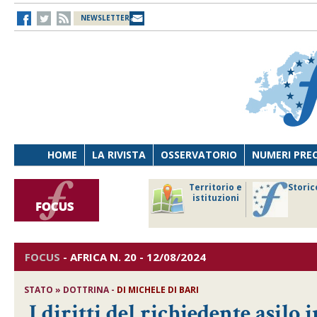
NEWSLETTER
HOME
LA RIVISTA
OSSERVATORIO
NUMERI PRE
avoro
Osservatorio
Territorio e
Storic
ersona
di Diritto
istituzioni
cnologia
sanitario
FOCUS
-
AFRICA
N. 20 - 12/08/2024
STATO » DOTTRINA -
DI
MICHELE DI BARI
I diritti del richiedente asilo