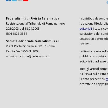
Federalismi.it - Rivista Telematica
I contributi devono es
Registrazione al Tribunale di Roma numero
redazione@federalism
202/2003 del 18.04.2003
editoriali
. I testi ri
ISSN 1826-3534
valutazione del comi
sottoposti a procedu
Società editoriale federalismi s.r.l.
review.
Via di Porta Pinciana, 6 00187 Roma
Partita IVA 09565351005
La Rivista riceve solo 
amministrazione@federalismi.it
pubblicano contributi
editoriali o ad esse d
Tutti gli articoli firm
633/1941 sul diritto 
Le foto presenti su
f
protette da copyrigh