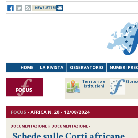
NEWSLETTER
HOME
LA RIVISTA
OSSERVATORIO
NUMERI PRE
avoro
Osservatorio
Territorio e
Storic
ersona
di Diritto
istituzioni
cnologia
sanitario
FOCUS
-
AFRICA
N. 20 - 12/08/2024
DOCUMENTAZIONE » DOCUMENTAZIONE -
Schede sulle Corti africane