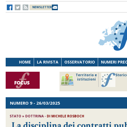
NEWSLETTER
HOME
LA RIVISTA
OSSERVATORIO
NUMERI PRE
avoro
Osservatorio
Territorio e
Storic
ersona
di Diritto
istituzioni
cnologia
sanitario
NUMERO 9
- 26/03/2025
STATO » DOTTRINA -
DI
MICHELE ROSBOCH
La disciplina dei contratti pub