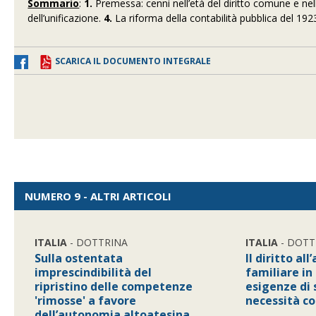
Sommario
:
1.
Premessa: cenni nell’età del diritto comune e ne
dell’unificazione.
4.
La riforma della contabilità pubblica del 192
SCARICA IL DOCUMENTO INTEGRALE
NUMERO 9 - ALTRI ARTICOLI
ITALIA
- DOTTRINA
ITALIA
- DOTT
Sulla ostentata
Il diritto all
imprescindibilità del
familiare in
ripristino delle competenze
esigenze di 
'rimosse' a favore
necessità co
dell’autonomia altoatesina