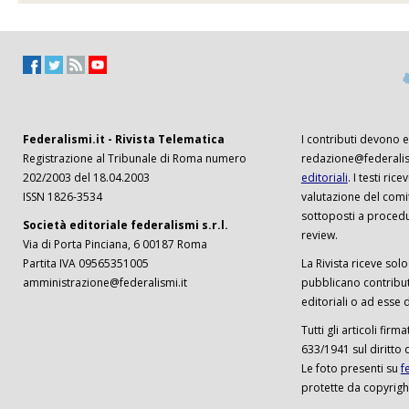
Federalismi.it - Rivista Telematica
I contributi devono es
Registrazione al Tribunale di Roma numero
redazione@federalism
202/2003 del 18.04.2003
editoriali
. I testi ri
ISSN 1826-3534
valutazione del comi
sottoposti a procedu
Società editoriale federalismi s.r.l.
review.
Via di Porta Pinciana, 6 00187 Roma
Partita IVA 09565351005
La Rivista riceve solo 
amministrazione@federalismi.it
pubblicano contributi
editoriali o ad esse d
Tutti gli articoli firm
633/1941 sul diritto 
Le foto presenti su
f
protette da copyrigh