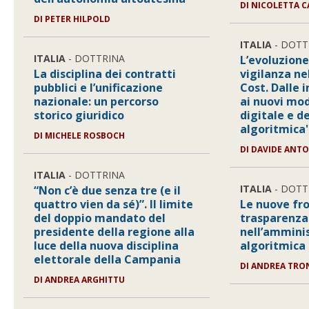
DI
NICOLETTA 
DI
PETER HILPOLD
ITALIA
- DOTT
ITALIA
- DOTTRINA
L’evoluzione
La disciplina dei contratti
vigilanza nel
pubblici e l’unificazione
Cost. Dalle 
nazionale: un percorso
ai nuovi mod
storico giuridico
digitale e d
algoritmica'
DI
MICHELE ROSBOCH
DI
DAVIDE ANTO
ITALIA
- DOTTRINA
ITALIA
- DOTT
“Non c’è due senza tre (e il
quattro vien da sé)”. Il limite
Le nuove fro
del doppio mandato del
trasparenza
presidente della regione alla
nell’ammini
luce della nuova disciplina
algoritmica
elettorale della Campania
DI
ANDREA TRO
DI
ANDREA ARGHITTU