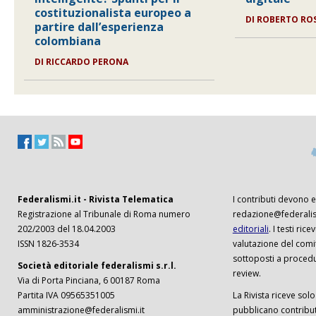
costituzionalista europeo a
DI
ROBERTO RO
partire dall’esperienza
colombiana
DI
RICCARDO PERONA
Federalismi.it - Rivista Telematica
I contributi devono es
Registrazione al Tribunale di Roma numero
redazione@federalism
202/2003 del 18.04.2003
editoriali
. I testi ri
ISSN 1826-3534
valutazione del comi
sottoposti a procedu
Società editoriale federalismi s.r.l.
review.
Via di Porta Pinciana, 6 00187 Roma
Partita IVA 09565351005
La Rivista riceve solo 
amministrazione@federalismi.it
pubblicano contributi