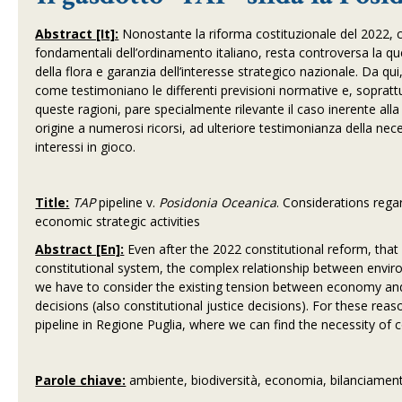
Abstract [It]:
Nonostante la riforma costituzionale del 2022, c
fondamentali dell’ordinamento italiano, resta controversa la que
della flora e garanzia dell’interesse strategico nazionale. Da qu
come testimoniano le differenti previsioni normative e, sopratt
queste ragioni, pare specialmente rilevante il caso inerente al
origine a numerosi ricorsi, ad ulteriore testimonianza della necess
interessi in gioco.
Title:
TAP
pipeline v.
Posidonia Oceanica
. Considerations reg
economic strategic activities
Abstract [En]:
Even after the 2022 constitutional reform, that
constitutional system, the complex relationship between envir
we have to consider the existing tension between economy and bi
decisions (also constitutional justice decisions). For these re
pipeline in Regione Puglia, where we can find the necessity of 
Parole chiave:
ambiente, biodiversità, economia, bilanciamen