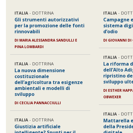
ITALIA
- DOTTRINA
ITALIA
- DOTT
Gli strumenti autorizzativi
Campagne el
per la promozione delle fonti
sistema digi
rinnovabili
d’odio
DI
MARIA ALESSANDRA SANDULLI E
DI
GIOVANNI DI
PINA LOMBARDI
ITALIA
- DOTT
La riforma 
ITALIA
- DOTTRINA
dell’Alto Ad
La nuova dimensione
ripristino d
costituzionale
sviluppo ult
dell’agricoltura tra esigenze
ambientali e modelli di
DI
ESTHER HAPP
sviluppo
OBWEXER
DI
CECILIA PANNACCIULLI
ITALIA
- DOTT
ITALIA
- DOTTRINA
Mattarella ed
Giustizia artificiale
della Presid
intelligente? Spunti per il
digitale