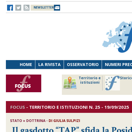
NEWSLETTER
HOME
LA RIVISTA
OSSERVATORIO
NUMERI PRE
avoro
Osservatorio
Territorio e
Storic
ersona
di Diritto
istituzioni
cnologia
sanitario
FOCUS
-
TERRITORIO E ISTITUZIONI
N. 25 - 19/09/2025
STATO » DOTTRINA -
DI
GIULIA SULPIZI
Il gasdotto “TAP” sfida la Pos