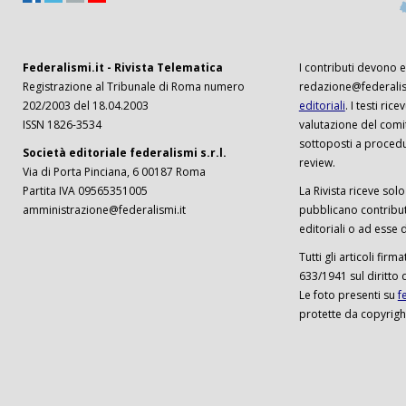
Federalismi.it - Rivista Telematica
I contributi devono es
Registrazione al Tribunale di Roma numero
redazione@federalism
202/2003 del 18.04.2003
editoriali
. I testi ri
ISSN 1826-3534
valutazione del comi
sottoposti a procedu
Società editoriale federalismi s.r.l.
review.
Via di Porta Pinciana, 6 00187 Roma
Partita IVA 09565351005
La Rivista riceve solo 
amministrazione@federalismi.it
pubblicano contributi
editoriali o ad esse d
Tutti gli articoli firm
633/1941 sul diritto 
Le foto presenti su
f
protette da copyrigh