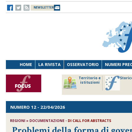
NEWSLETTER
HOME
LA RIVISTA
OSSERVATORIO
NUMERI PRE
avoro
Osservatorio
Territorio e
Storic
ersona
di Diritto
istituzioni
cnologia
sanitario
NUMERO 12
- 22/04/2026
REGIONI » DOCUMENTAZIONE -
DI
CALL FOR ABSTRACTS
Problemi della forma di gove