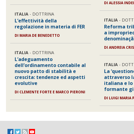
DI
ALESSIA IND
ITALIA
- DOTTRINA
ITALIA
- DOTT
L’effettività della
regolazione in materia di FER
Reforma trib
a improprie
DI
MARIA DE BENEDETTO
denominação
DI
ANDREIA CRI
ITALIA
- DOTTRINA
L’adeguamento
ITALIA
- DOTT
dell’ordinamento contabile al
nuovo patto di stabilità e
La ‘question
crescita: tendenze ed aspetti
attraverso l
evolutive
italiana e lo
formante gi
DI
CLEMENTE FORTE E MARCO PIERONI
DI
LUIGI MARIA 