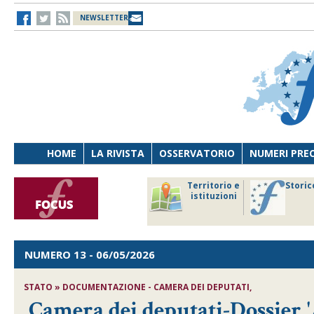
NEWSLETTER
HOME
LA RIVISTA
OSSERVATORIO
NUMERI PRE
avoro
Osservatorio
Territorio e
Storic
ersona
di Diritto
istituzioni
cnologia
sanitario
NUMERO 13
- 06/05/2026
STATO » DOCUMENTAZIONE - CAMERA DEI DEPUTATI,
Camera dei deputati-Dossier 