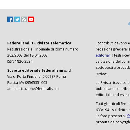
Federalismi.it - Rivista Telematica
I contributi devono es
Registrazione al Tribunale di Roma numero
redazione@federalism
202/2003 del 18.04.2003
editoriali
. I testi ri
ISSN 1826-3534
valutazione del comi
sottoposti a procedu
Società editoriale federalismi s.r.l.
review.
Via di Porta Pinciana, 6 00187 Roma
Partita IVA 09565351005
La Rivista riceve solo 
amministrazione@federalismi.it
pubblicano contributi
editoriali o ad esse d
Tutti gli articoli firm
633/1941 sul diritto 
Le foto presenti su
f
protette da copyrigh