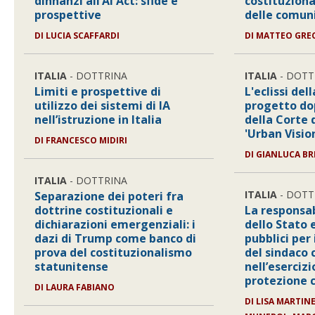
dinnanzi all’AI Act: sfide e
costituziona
prospettive
delle comun
DI
LUCIA SCAFFARDI
DI
MATTEO GRE
ITALIA
- DOTTRINA
ITALIA
- DOTT
Limiti e prospettive di
L'eclissi del
utilizzo dei sistemi di IA
progetto do
nell’istruzione in Italia
della Corte 
'Urban Visio
DI
FRANCESCO MIDIRI
DI
GIANLUCA BR
ITALIA
- DOTTRINA
ITALIA
- DOTT
Separazione dei poteri fra
dottrine costituzionali e
La responsab
dichiarazioni emergenziali: i
dello Stato 
dazi di Trump come banco di
pubblici per 
prova del costituzionalismo
del sindaco
statunitense
nell’esercizi
protezione c
DI
LAURA FABIANO
DI
LISA MARTINE