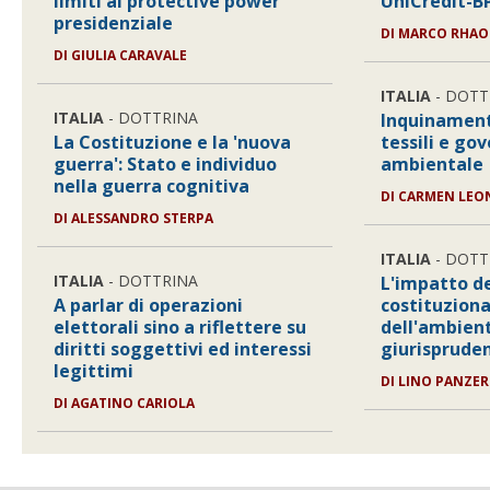
limiti al protective power
UniCredit-
presidenziale
DI
MARCO RHAO
DI
GIULIA CARAVALE
ITALIA
- DOTT
ITALIA
- DOTTRINA
Inquinament
La Costituzione e la 'nuova
tessili e go
guerra': Stato e individuo
ambientale
nella guerra cognitiva
DI
CARMEN LEO
DI
ALESSANDRO STERPA
ITALIA
- DOTT
ITALIA
- DOTTRINA
L'impatto de
A parlar di operazioni
costituziona
elettorali sino a riflettere su
dell'ambient
diritti soggettivi ed interessi
giurisprude
legittimi
DI
LINO PANZER
DI
AGATINO CARIOLA