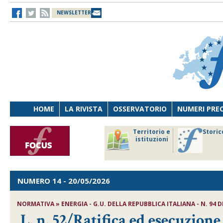
NEWSLETTER
HOME
LA RIVISTA
OSSERVATORIO
NUMERI PRE
avoro
Osservatorio
Territorio e
Storic
ersona
di Diritto
istituzioni
cnologia
sanitario
NUMERO 14
- 20/05/2026
NORMATIVA » ENERGIA - G.U. DELLA REPUBBLICA ITALIANA - N. 94 D
L. n. 52/Ratifica ed esecuzion