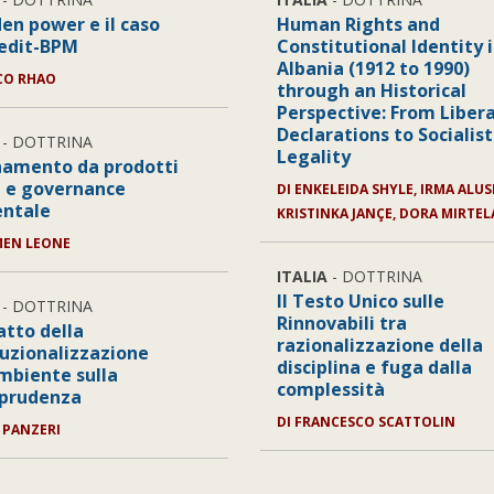
den power e il caso
Human Rights and
edit-BPM
Constitutional Identity 
Albania (1912 to 1990)
CO RHAO
through an Historical
Perspective: From Libera
Declarations to Socialist
- DOTTRINA
Legality
namento da prodotti
li e governance
DI
ENKELEIDA SHYLE, IRMA ALUS
ntale
KRISTINKA JANÇE, DORA MIRTEL
MEN LEONE
ITALIA
- DOTTRINA
Il Testo Unico sulle
- DOTTRINA
Rinnovabili tra
atto della
razionalizzazione della
tuzionalizzazione
disciplina e fuga dalla
ambiente sulla
complessità
sprudenza
DI
FRANCESCO SCATTOLIN
 PANZERI