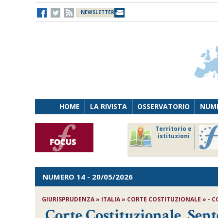
NEWSLETTER
HOME
LA RIVISTA
OSSERVATORIO
NUME
Lavoro
Osservatorio
Territorio e
Persona
di Diritto
istituzioni
Tecnologia
sanitario
NUMERO 14
- 20/05/2026
GIURISPRUDENZA » ITALIA » CORTE COSTITUZIONALE » - CO
Corte Costituzionale, Sent