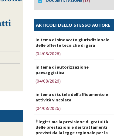
DOCUMENTAZIONE
[13]
tti
ARTICOLI DELLO STESSO AUTORE
in tema di sindacato giurisdizionale
delle offerte tecniche di gara
(04/08/2026)
in tema di autorizzazione
paesaggistica
(04/08/2026)
in tema di tutela dell'affidamento e
attività vincolata
(04/08/2026)
È legittima la previsione di gratuità
delle prestazioni e dei trattamenti
previsti dalla legge regionale per la