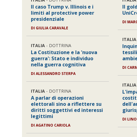
Il caso Trump v. Illinois e i
Il gol
limiti al protective power
UniCr
presidenziale
DI
MAR
DI
GIULIA CARAVALE
ITALIA
ITALIA
- DOTTRINA
Inqui
La Costituzione e la 'nuova
tessi
guerra': Stato e individuo
ambie
nella guerra cognitiva
DI
CAR
DI
ALESSANDRO STERPA
ITALIA
ITALIA
- DOTTRINA
L'imp
A parlar di operazioni
costi
elettorali sino a riflettere su
dell'
diritti soggettivi ed interessi
giuri
legittimi
DI
LINO
DI
AGATINO CARIOLA