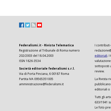
Federalismi.it - Rivista Telematica
I contributi
Registrazione al Tribunale di Roma numero
redazione@f
202/2003 del 18.04.2003
editoriali
. 
ISSN 1826-3534
valutazione
sottoposti 
Società editoriale federalismi s.r.l.
review.
Via di Porta Pinciana, 6 00187 Roma
Partita IVA 09565351005
La Rivista ri
amministrazione@federalismi.it
pubblicano c
editoriali o
Tutti gli ar
633/1941 sul
Le foto pre