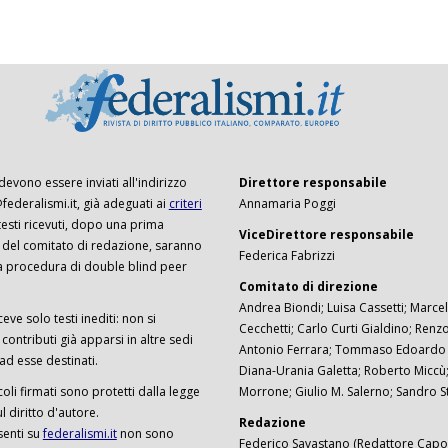
 devono essere inviati all'indirizzo
Direttore responsabile
ederalismi.it, già adeguati ai
criteri
Annamaria Poggi
I testi ricevuti, dopo una prima
ViceDirettore responsabile
 del comitato di redazione, saranno
Federica Fabrizzi
a procedura di double blind peer
Comitato di direzione
Andrea Biondi; Luisa Cassetti; Marcel
ceve solo testi inediti: non si
Cecchetti; Carlo Curti Gialdino; Ren
ontributi già apparsi in altre sedi
Antonio Ferrara; Tommaso Edoardo F
 ad esse destinati.
Diana-Urania Galetta; Roberto Miccù
ticoli firmati sono protetti dalla legge
Morrone; Giulio M. Salerno; Sandro S
 diritto d'autore.
Redazione
senti su
federalismi.it
non sono
Federico Savastano (Redattore Capo)