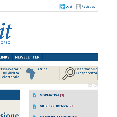
Login
Registrati
LINKS
NEWSLETTER
Osservatorio
Africa
Osservatorio
sul diritto
Trasparenza
elettorale


NORMATIVA
[3]
GIURISPRUDENZA
[24]
nsione