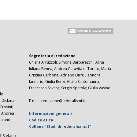
Segreteria di redazione
Chiara Arruzzoli; Simone Barbareschi; Alina
Iuliana Benea; Andrea Caravita di Toritto; Maria
Cristina Carbone; Adriano Dirri; Eleonora
Iannario; Giulia Renzi; Giulia Santomauro;
Francesco Severa; Sergio Spatola; Giulia Vasino.
lo
zo Dickmann;
E-mail: redazione@federalismi.it
rosini;
; Andrea
Informazioni generali
taiano.
Codice etico
Collana "Studi di federalismi.it"
; Stefano