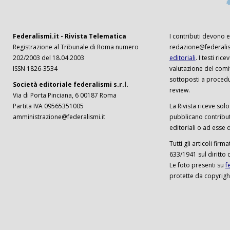
Federalismi.it - Rivista Telematica
I contributi devono es
Registrazione al Tribunale di Roma numero
redazione@federalism
202/2003 del 18.04.2003
editoriali
. I testi ri
ISSN 1826-3534
valutazione del comi
sottoposti a procedu
Società editoriale federalismi s.r.l.
review.
Via di Porta Pinciana, 6 00187 Roma
Partita IVA 09565351005
La Rivista riceve solo 
amministrazione@federalismi.it
pubblicano contributi
editoriali o ad esse d
Tutti gli articoli firm
633/1941 sul diritto 
Le foto presenti su
f
protette da copyrigh