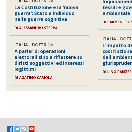
ITALIA
- DOTTRINA
Inquinament
La Costituzione e la 'nuova
tessili e go
guerra': Stato e individuo
ambientale
nella guerra cognitiva
DI
CARMEN LEO
DI
ALESSANDRO STERPA
ITALIA
- DOTT
ITALIA
- DOTTRINA
L'impatto de
A parlar di operazioni
costituziona
elettorali sino a riflettere su
dell'ambient
diritti soggettivi ed interessi
giurisprude
legittimi
DI
LINO PANZER
DI
AGATINO CARIOLA