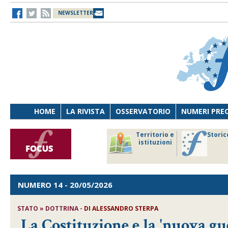
NEWSLETTER
HOME
LA RIVISTA
OSSERVATORIO
NUMERI PRE
avoro
Osservatorio
Territorio e
Storic
ersona
di Diritto
istituzioni
cnologia
sanitario
NUMERO 14
- 20/05/2026
STATO » DOTTRINA -
DI
ALESSANDRO STERPA
La Costituzione e la 'nuova gu