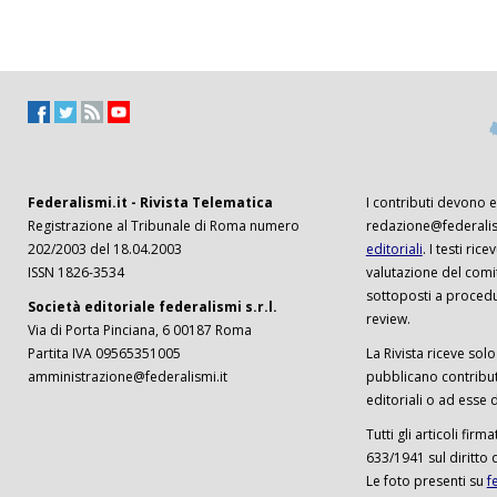
Federalismi.it - Rivista Telematica
I contributi devono es
Registrazione al Tribunale di Roma numero
redazione@federalism
202/2003 del 18.04.2003
editoriali
. I testi ri
ISSN 1826-3534
valutazione del comi
sottoposti a procedu
Società editoriale federalismi s.r.l.
review.
Via di Porta Pinciana, 6 00187 Roma
Partita IVA 09565351005
La Rivista riceve solo 
amministrazione@federalismi.it
pubblicano contributi
editoriali o ad esse d
Tutti gli articoli firm
633/1941 sul diritto 
Le foto presenti su
f