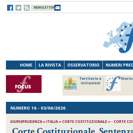
NEWSLETTER
HOME
LA RIVISTA
OSSERVATORIO
NUMERI PRE
avoro
Osservatorio
Territorio e
Storic
ersona
di Diritto
istituzioni
cnologia
sanitario
NUMERO 16
- 03/06/2026
GIURISPRUDENZA » ITALIA » CORTE COSTITUZIONALE » - CORTE COST
Corte Costituzionale, Sentenza