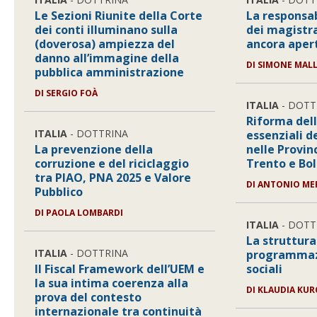
Le Sezioni Riunite della Corte
La responsab
dei conti illuminano sulla
dei magistra
(doverosa) ampiezza del
ancora aper
danno all’immagine della
DI
SIMONE MAL
pubblica amministrazione
DI
SERGIO FOÀ
ITALIA
- DOTT
Riforma dell
ITALIA
- DOTTRINA
essenziali d
La prevenzione della
nelle Provi
corruzione e del riciclaggio
Trento e Bo
tra PIAO, PNA 2025 e Valore
DI
ANTONIO ME
Pubblico
DI
PAOLA LOMBARDI
ITALIA
- DOTT
La struttura
ITALIA
- DOTTRINA
programmazi
Il Fiscal Framework dell’UEM e
sociali
la sua intima coerenza alla
DI
KLAUDIA KUR
prova del contesto
internazionale tra continuità