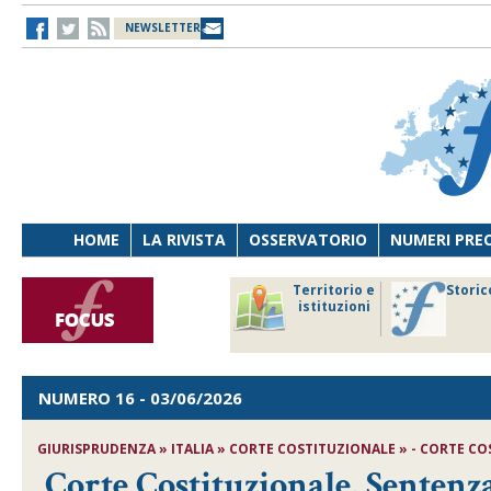
NEWSLETTER
HOME
LA RIVISTA
OSSERVATORIO
NUMERI PRE
avoro
Osservatorio
Territorio e
Storic
ersona
di Diritto
istituzioni
cnologia
sanitario
NUMERO 16
- 03/06/2026
GIURISPRUDENZA » ITALIA » CORTE COSTITUZIONALE » - CORTE COST
Corte Costituzionale, Sentenza