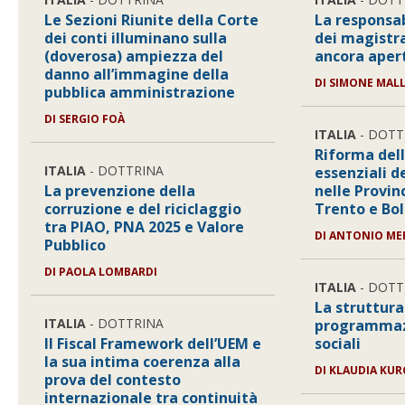
Le Sezioni Riunite della Corte
La responsab
dei conti illuminano sulla
dei magistra
(doverosa) ampiezza del
ancora aper
danno all’immagine della
DI
SIMONE MAL
pubblica amministrazione
DI
SERGIO FOÀ
ITALIA
- DOTT
Riforma dell
ITALIA
- DOTTRINA
essenziali d
La prevenzione della
nelle Provi
corruzione e del riciclaggio
Trento e Bo
tra PIAO, PNA 2025 e Valore
DI
ANTONIO ME
Pubblico
DI
PAOLA LOMBARDI
ITALIA
- DOTT
La struttura
ITALIA
- DOTTRINA
programmazi
Il Fiscal Framework dell’UEM e
sociali
la sua intima coerenza alla
DI
KLAUDIA KUR
prova del contesto
internazionale tra continuità