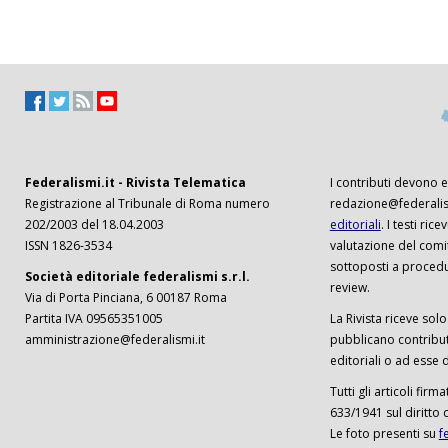
Federalismi.it - Rivista Telematica
I contributi devono es
Registrazione al Tribunale di Roma numero
redazione@federalism
202/2003 del 18.04.2003
editoriali
. I testi ri
ISSN 1826-3534
valutazione del comi
sottoposti a procedu
Società editoriale federalismi s.r.l.
review.
Via di Porta Pinciana, 6 00187 Roma
Partita IVA 09565351005
La Rivista riceve solo 
amministrazione@federalismi.it
pubblicano contributi
editoriali o ad esse d
Tutti gli articoli firm
633/1941 sul diritto 
Le foto presenti su
f