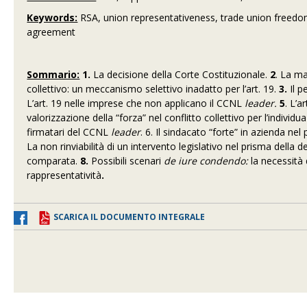
Keywords:
RSA, union representativeness, trade union freedom, 
agreement
Sommario:
1.
La decisione della Corte Costituzionale.
2
. La ma
collettivo: un meccanismo selettivo inadatto per l’art. 19.
3.
Il p
L’art. 19 nelle imprese che non applicano il CCNL
leader.
5
. L’a
valorizzazione della “forza” nel conflitto collettivo per l’indiv
firmatari del CCNL
leader
.
6. Il sindacato “forte” in azienda nel
La non rinviabilità di un intervento legislativo nel prisma della 
comparata.
8.
Possibili scenari
de iure condendo:
la necessità 
rappresentatività
.
SCARICA IL DOCUMENTO INTEGRALE