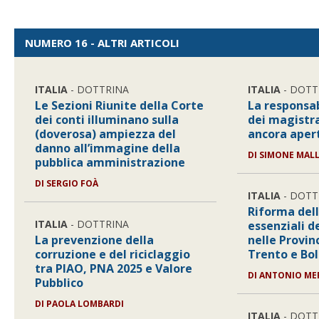
NUMERO 16 - ALTRI ARTICOLI
ITALIA
- DOTTRINA
ITALIA
- DOTT
Le Sezioni Riunite della Corte
La responsab
dei conti illuminano sulla
dei magistra
(doverosa) ampiezza del
ancora aper
danno all’immagine della
DI
SIMONE MAL
pubblica amministrazione
DI
SERGIO FOÀ
ITALIA
- DOTT
Riforma dell
ITALIA
- DOTTRINA
essenziali d
La prevenzione della
nelle Provi
corruzione e del riciclaggio
Trento e Bo
tra PIAO, PNA 2025 e Valore
DI
ANTONIO ME
Pubblico
DI
PAOLA LOMBARDI
ITALIA
- DOTT