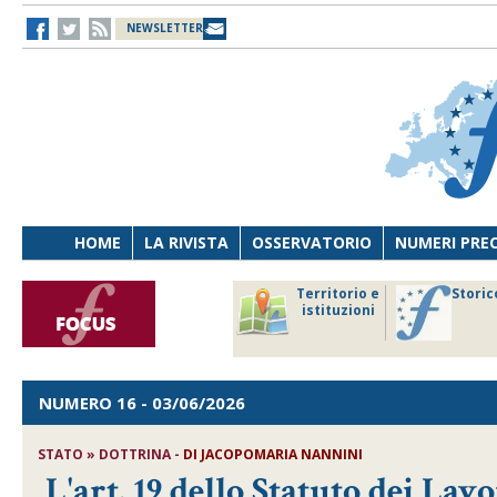
NEWSLETTER
HOME
LA RIVISTA
OSSERVATORIO
NUMERI PRE
avoro
Osservatorio
Territorio e
Storic
ersona
di Diritto
istituzioni
cnologia
sanitario
NUMERO 16
- 03/06/2026
STATO » DOTTRINA -
DI
JACOPOMARIA NANNINI
L'art. 19 dello Statuto dei Lavo