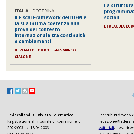
La struttura
ITALIA
- DOTTRINA
programmazi
Il Fiscal Framework dell’UEM e
sociali
la sua intima coerenza alla
DI
KLAUDIA KUR
prova del contesto
internazionale tra continuità
e cambiamenti
DI
RENATO LOIERO E GIANMARCO
CIALONE
Federalismi.it - Rivista Telematica
I contributi devono es
Registrazione al Tribunale di Roma numero
redazione@federalism
202/2003 del 18.04.2003
editoriali
. I testi ri
ISSN 1826-3534
valutazione del comi