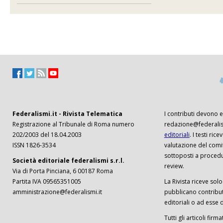
Federalismi.it - Rivista Telematica
I contributi devono es
Registrazione al Tribunale di Roma numero
redazione@federalism
202/2003 del 18.04.2003
editoriali
. I testi ri
ISSN 1826-3534
valutazione del comi
sottoposti a procedu
Società editoriale federalismi s.r.l.
review.
Via di Porta Pinciana, 6 00187 Roma
Partita IVA 09565351005
La Rivista riceve solo 
amministrazione@federalismi.it
pubblicano contributi
editoriali o ad esse d
Tutti gli articoli firm