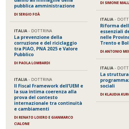
danno all’immagine della
DI
SIMONE MAL
pubblica amministrazione
DI
SERGIO FOÀ
ITALIA
- DOTT
Riforma dell
ITALIA
- DOTTRINA
essenziali d
La prevenzione della
nelle Provi
corruzione e del riciclaggio
Trento e Bo
tra PIAO, PNA 2025 e Valore
DI
ANTONIO ME
Pubblico
DI
PAOLA LOMBARDI
ITALIA
- DOTT
La struttura
ITALIA
- DOTTRINA
programmazi
Il Fiscal Framework dell’UEM e
sociali
la sua intima coerenza alla
DI
KLAUDIA KUR
prova del contesto
internazionale tra continuità
e cambiamenti
DI
RENATO LOIERO E GIANMARCO
CIALONE