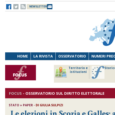
NEWSLETTER
HOME
LA RIVISTA
OSSERVATORIO
NUMERI PRE
avoro
Osservatorio
Territorio e
Storic
ersona
di Diritto
istituzioni
cnologia
sanitario
FOCUS
-
OSSERVATORIO SUL DIRITTO ELETTORALE
STATO » PAPER -
DI
GIULIA SULPIZI
Le elezioni in Scozia e Galles: