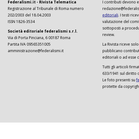
Federalismi.it - Rivista Telematica
I contributi devono es
Registrazione al Tribunale di Roma numero
redazione@federalism
202/2003 del 18.04.2003
editoriali
. I testi ri
ISSN 1826-3534
valutazione del comi
sottoposti a procedu
Società editoriale federalismi s.r.l.
review.
Via di Porta Pinciana, 6 00187 Roma
Partita IVA 09565351005
La Rivista riceve solo 
amministrazione@federalismi.it
pubblicano contributi
editoriali o ad esse d
Tutti gli articoli firm
633/1941 sul diritto 
Le foto presenti su
f
protette da copyrigh