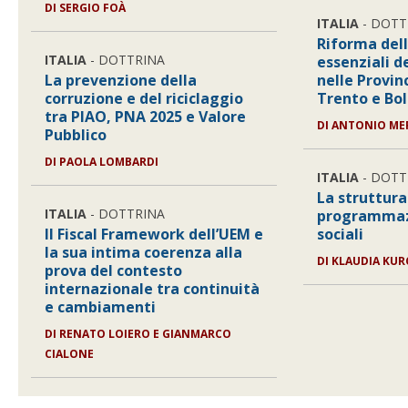
DI
SERGIO FOÀ
ITALIA
- DOTT
Riforma dell
ITALIA
- DOTTRINA
essenziali d
La prevenzione della
nelle Provi
corruzione e del riciclaggio
Trento e Bo
tra PIAO, PNA 2025 e Valore
DI
ANTONIO ME
Pubblico
DI
PAOLA LOMBARDI
ITALIA
- DOTT
La struttura
ITALIA
- DOTTRINA
programmazi
Il Fiscal Framework dell’UEM e
sociali
la sua intima coerenza alla
DI
KLAUDIA KUR
prova del contesto
internazionale tra continuità
e cambiamenti
DI
RENATO LOIERO E GIANMARCO
CIALONE