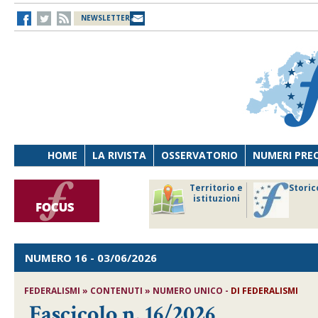
NEWSLETTER
HOME
LA RIVISTA
OSSERVATORIO
NUMERI PRE
avoro
Osservatorio
Territorio e
Storic
ersona
di Diritto
istituzioni
cnologia
sanitario
NUMERO 16
- 03/06/2026
FEDERALISMI » CONTENUTI » NUMERO UNICO -
DI
FEDERALISMI
Fascicolo n. 16/2026