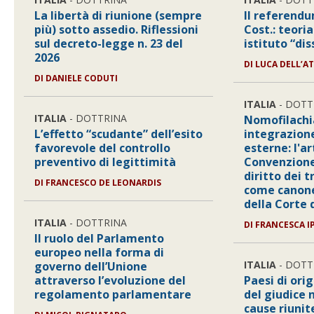
La libertà di riunione (sempre
Il referendu
più) sotto assedio. Riflessioni
Cost.: teoria
sul decreto-legge n. 23 del
istituto “di
2026
DI
LUCA DELL’AT
DI
DANIELE CODUTI
ITALIA
- DOTT
ITALIA
- DOTTRINA
Nomofilachi
L’effetto “scudante” dell’esito
integrazione
favorevole del controllo
esterne: l'ar
preventivo di legittimità
Convenzione
diritto dei 
DI
FRANCESCO DE LEONARDIS
come canon
della Corte 
ITALIA
- DOTTRINA
DI
FRANCESCA I
Il ruolo del Parlamento
europeo nella forma di
ITALIA
- DOTT
governo dell’Unione
attraverso l’evoluzione del
Paesi di orig
regolamento parlamentare
del giudice 
cause riunit