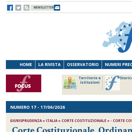
NEWSLETTER
HOME
LA RIVISTA
OSSERVATORIO
NUMERI PRE
avoro
Osservatorio
Territorio e
Storic
ersona
di Diritto
istituzioni
cnologia
sanitario
NUMERO 17
- 17/06/2026
GIURISPRUDENZA » ITALIA » CORTE COSTITUZIONALE » - CORTE COST
Corte Costituzionale, Ordinanz