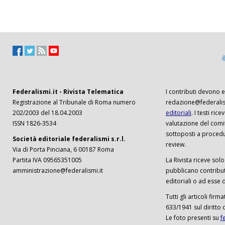
Federalismi.it - Rivista Telematica
I contributi devono es
Registrazione al Tribunale di Roma numero
redazione@federalism
202/2003 del 18.04.2003
editoriali
. I testi ri
ISSN 1826-3534
valutazione del comi
sottoposti a procedu
Società editoriale federalismi s.r.l.
review.
Via di Porta Pinciana, 6 00187 Roma
Partita IVA 09565351005
La Rivista riceve solo 
amministrazione@federalismi.it
pubblicano contributi
editoriali o ad esse d
Tutti gli articoli firm
633/1941 sul diritto 
Le foto presenti su
f