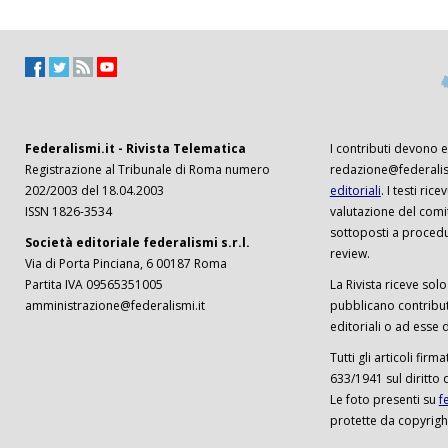
Federalismi.it - Rivista Telematica
I contributi devono es
Registrazione al Tribunale di Roma numero
redazione@federalism
202/2003 del 18.04.2003
editoriali
. I testi ri
ISSN 1826-3534
valutazione del comi
sottoposti a procedu
Società editoriale federalismi s.r.l.
review.
Via di Porta Pinciana, 6 00187 Roma
Partita IVA 09565351005
La Rivista riceve solo 
amministrazione@federalismi.it
pubblicano contributi
editoriali o ad esse d
Tutti gli articoli firm
633/1941 sul diritto 
Le foto presenti su
f
protette da copyrigh