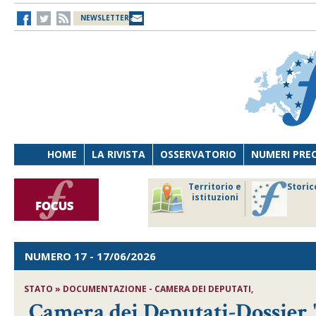
NEWSLETTER
HOME
LA RIVISTA
OSSERVATORIO
NUMERI PRE
avoro
Osservatorio
Territorio e
Storic
ersona
di Diritto
istituzioni
cnologia
sanitario
NUMERO 17
- 17/06/2026
STATO » DOCUMENTAZIONE - CAMERA DEI DEPUTATI,
Camera dei Deputati-Dossier '