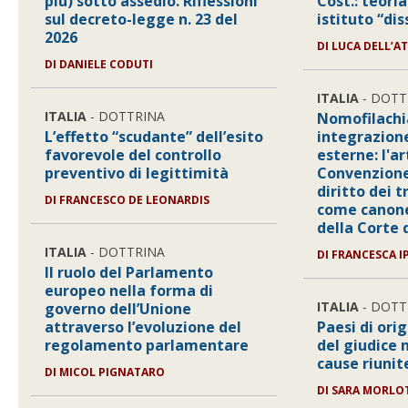
più) sotto assedio. Riflessioni
Cost.: teoria
sul decreto-legge n. 23 del
istituto “di
2026
DI
LUCA DELL’AT
DI
DANIELE CODUTI
ITALIA
- DOTT
ITALIA
- DOTTRINA
Nomofilachi
L’effetto “scudante” dell’esito
integrazione
favorevole del controllo
esterne: l'ar
preventivo di legittimità
Convenzione
diritto dei 
DI
FRANCESCO DE LEONARDIS
come canon
della Corte 
ITALIA
- DOTTRINA
DI
FRANCESCA I
Il ruolo del Parlamento
europeo nella forma di
ITALIA
- DOTT
governo dell’Unione
attraverso l’evoluzione del
Paesi di orig
regolamento parlamentare
del giudice 
cause riunit
DI
MICOL PIGNATARO
DI
SARA MORLO