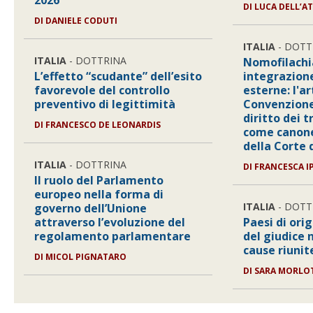
2026
DI
LUCA DELL’AT
DI
DANIELE CODUTI
ITALIA
- DOTT
ITALIA
- DOTTRINA
Nomofilachi
L’effetto “scudante” dell’esito
integrazione
favorevole del controllo
esterne: l'ar
preventivo di legittimità
Convenzione
diritto dei 
DI
FRANCESCO DE LEONARDIS
come canon
della Corte 
ITALIA
- DOTTRINA
DI
FRANCESCA I
Il ruolo del Parlamento
europeo nella forma di
ITALIA
- DOTT
governo dell’Unione
attraverso l’evoluzione del
Paesi di orig
regolamento parlamentare
del giudice 
cause riunit
DI
MICOL PIGNATARO
DI
SARA MORLO