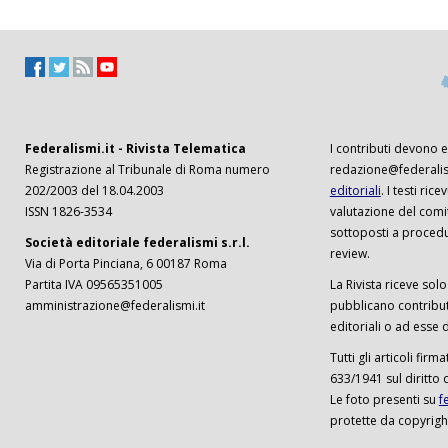
Federalismi.it - Rivista Telematica
I contributi devono es
Registrazione al Tribunale di Roma numero
redazione@federalism
202/2003 del 18.04.2003
editoriali
. I testi ri
ISSN 1826-3534
valutazione del comi
sottoposti a procedu
Società editoriale federalismi s.r.l.
review.
Via di Porta Pinciana, 6 00187 Roma
Partita IVA 09565351005
La Rivista riceve solo 
amministrazione@federalismi.it
pubblicano contributi
editoriali o ad esse d
Tutti gli articoli firm
633/1941 sul diritto 
Le foto presenti su
f
protette da copyrigh