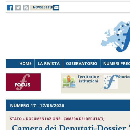
NEWSLETTER
HOME
LA RIVISTA
OSSERVATORIO
NUMERI PRE
avoro
Osservatorio
Territorio e
Storic
ersona
di Diritto
istituzioni
cnologia
sanitario
NUMERO 17
- 17/06/2026
STATO » DOCUMENTAZIONE - CAMERA DEI DEPUTATI,
Camera dei Deputati-Dossier