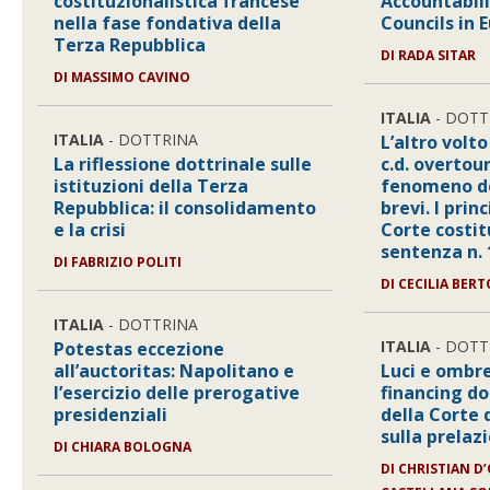
costituzionalistica francese
Accountabili
nella fase fondativa della
Councils in 
Terza Repubblica
DI
RADA SITAR
DI
MASSIMO CAVINO
ITALIA
- DOTT
ITALIA
- DOTTRINA
L’altro volto
La riflessione dottrinale sulle
c.d. overtour
istituzioni della Terza
fenomeno de
Repubblica: il consolidamento
brevi. I prin
e la crisi
Corte costit
sentenza n.
DI
FABRIZIO POLITI
DI
CECILIA BER
ITALIA
- DOTTRINA
ITALIA
- DOTT
Potestas eccezione
all’auctoritas: Napolitano e
Luci e ombre
l’esercizio delle prerogative
financing do
presidenziali
della Corte 
sulla prelaz
DI
CHIARA BOLOGNA
DI
CHRISTIAN D