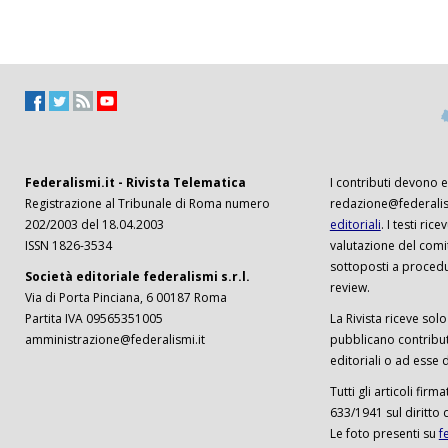
Federalismi.it - Rivista Telematica
I contributi devono es
Registrazione al Tribunale di Roma numero
redazione@federalism
202/2003 del 18.04.2003
editoriali
. I testi ri
ISSN 1826-3534
valutazione del comi
sottoposti a procedu
Società editoriale federalismi s.r.l.
review.
Via di Porta Pinciana, 6 00187 Roma
Partita IVA 09565351005
La Rivista riceve solo 
amministrazione@federalismi.it
pubblicano contributi
editoriali o ad esse d
Tutti gli articoli firm
633/1941 sul diritto 
Le foto presenti su
f