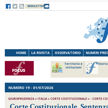
NEWSLETTER
HOME
LA RIVISTA
OSSERVATORIO
NUMERI PRE
avoro
Osservatorio
Territorio e
Storic
ersona
di Diritto
istituzioni
cnologia
sanitario
NUMERO 19
- 01/07/2026
GIURISPRUDENZA » ITALIA » CORTE COSTITUZIONALE » - CORTE COST
Corte Costituzionale, Sentenza 