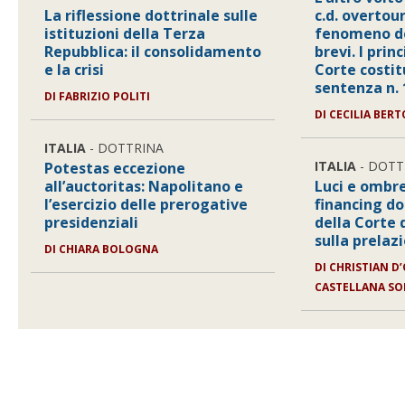
La riflessione dottrinale sulle
c.d. overtour
istituzioni della Terza
fenomeno de
Repubblica: il consolidamento
brevi. I prin
e la crisi
Corte costit
sentenza n.
DI
FABRIZIO POLITI
DI
CECILIA BER
ITALIA
- DOTTRINA
ITALIA
- DOTT
Potestas eccezione
all’auctoritas: Napolitano e
Luci e ombre
l’esercizio delle prerogative
financing do
presidenziali
della Corte 
sulla prelaz
DI
CHIARA BOLOGNA
DI
CHRISTIAN D
CASTELLANA S