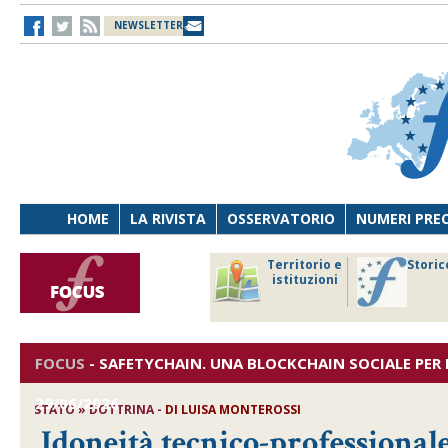
NEWSLETTER
HOME
LA RIVISTA
OSSERVATORIO
NUMERI PRE
avoro
Osservatorio
Territorio e
Storic
ersona
di Diritto
istituzioni
cnologia
sanitario
FOCUS
-
SAFETYCHAIN. UNA BLOCKCHAIN SOCIALE PER 
29/06/2026
STATO » DOTTRINA -
DI
LUISA MONTEROSSI
Idoneità tecnico-professional