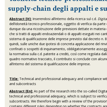
supply-chain degli appalti e su
Abstract [It]:
Inserendosi all’interno della ricerca sul c.d.
Digita
dell’idoneità tecnico-professionale, oggetto di verifica da parte
dunque da una ricostruzione delle previsioni dettate in materia 
che si tratti di appalti endoaziendali o di appalti eseguiti nei c
sistema di qualificazione delle imprese previsto dal decreto n. 81 
quindi, sulle uniche due ipotesi di concreta applicazione del rinvio
confinati o sospetti di inquinamento, obbligatoriamente assogge
la normativa sulla c.d. patente a crediti, così come regolata dalla
quadro normativo tracciato, il contributo si conclude con alcun
all’interno del sistema di qualificazione delle imprese.
Title:
Technical and professional adequacy and compliance with
and subcontracts
Abstract [En]:
As part of the research into the so-called Digit
technical and professional adequacy, which is subject to verific
subcontracts. We therefore begin with a review of the provision
contains different rules depending on whether the contracts ar