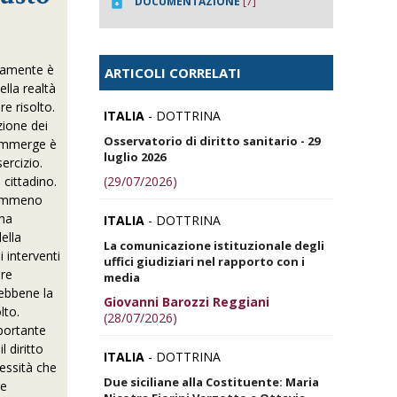
DOCUMENTAZIONE
[7]
icamente è
ARTICOLI CORRELATI
ella realtà
e risolto.
ITALIA
- DOTTRINA
zione dei
Osservatorio di diritto sanitario - 29
i immerge è
luglio 2026
sercizio.
(29/07/2026)
l cittadino.
 nemmeno
 ha
ITALIA
- DOTTRINA
ella
La comunicazione istituzionale degli
 interventi
uffici giudiziari nel rapporto con i
ere
media
sebbene la
Giovanni Barozzi Reggiani
lto.
(28/07/2026)
mportante
 diritto
ITALIA
- DOTTRINA
cessità che
Due siciliane alla Costituente: Maria
re