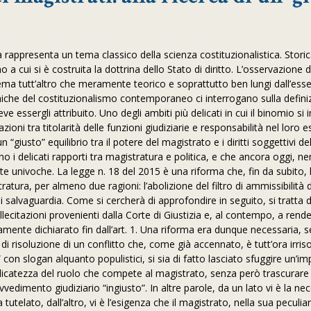
à rappresenta un tema classico della scienza costituzionalistica. Stor
o a cui si è costruita la dottrina dello Stato di diritto. L’osservazione d
tema tutt’altro che meramente teorico e soprattutto ben lungi dall’esser
iche del costituzionalismo contemporaneo ci interrogano sulla defini
deve essergli attribuito. Uno degli ambiti più delicati in cui il binomio s
azioni tra titolarità delle funzioni giudiziarie e responsabilità nel loro e
 un “giusto” equilibrio tra il potere del magistrato e i diritti soggettivi de
no i delicati rapporti tra magistratura e politica, e che ancora oggi,
ste univoche. La legge n. 18 del 2015 è una riforma che, fin da subito,
atura, per almeno due ragioni: l’abolizione del filtro di ammissibilità d
salvaguardia. Come si cercherà di approfondire in seguito, si tratta di
lecitazioni provenienti dalla Corte di Giustizia e, al contempo, a rend
amente dichiarato fin dall’art. 1. Una riforma era dunque necessaria, 
di risoluzione di un conflitto che, come già accennato, è tutt’ora irriso
con slogan alquanto populistici, si sia di fatto lasciato sfuggire un’i
licatezza del ruolo che compete al magistrato, senza però trascurare il
vvedimento giudiziario “ingiusto”. In altre parole, da un lato vi è la ne
 tutelato, dall’altro, vi è l’esigenza che il magistrato, nella sua peculia