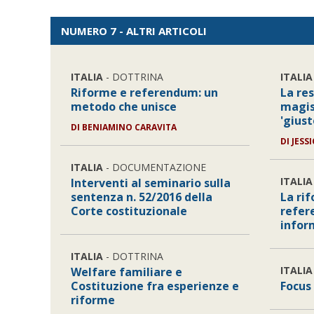
NUMERO 7 - ALTRI ARTICOLI
ITALIA
- DOTTRINA
ITALIA
Riforme e referendum: un
La res
metodo che unisce
magist
'giust
DI
BENIAMINO CARAVITA
DI
JESS
ITALIA
- DOCUMENTAZIONE
ITALIA
Interventi al seminario sulla
sentenza n. 52/2016 della
La rif
Corte costituzionale
refer
infor
ITALIA
- DOTTRINA
ITALIA
Welfare familiare e
Costituzione fra esperienze e
Focus
riforme