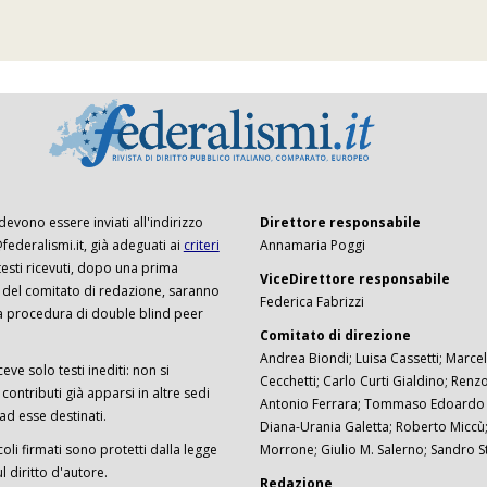
 devono essere inviati all'indirizzo
Direttore responsabile
ederalismi.it, già adeguati ai
criteri
Annamaria Poggi
I testi ricevuti, dopo una prima
ViceDirettore responsabile
 del comitato di redazione, saranno
Federica Fabrizzi
a procedura di double blind peer
Comitato di direzione
Andrea Biondi; Luisa Cassetti; Marcel
ceve solo testi inediti: non si
Cecchetti; Carlo Curti Gialdino; Ren
ontributi già apparsi in altre sedi
Antonio Ferrara; Tommaso Edoardo F
 ad esse destinati.
Diana-Urania Galetta; Roberto Miccù
ticoli firmati sono protetti dalla legge
Morrone; Giulio M. Salerno; Sandro S
 diritto d'autore.
Redazione