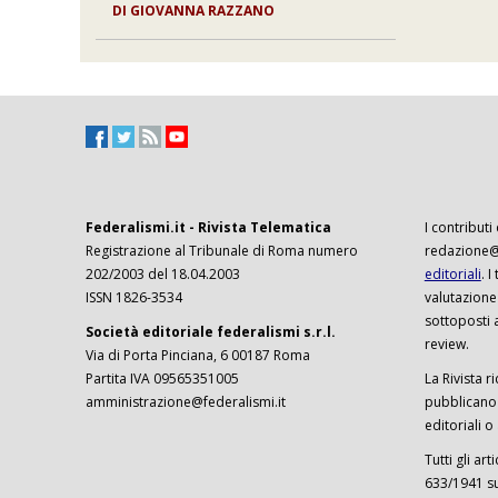
DI
GIOVANNA RAZZANO
Federalismi.it - Rivista Telematica
I contributi
Registrazione al Tribunale di Roma numero
redazione@f
202/2003 del 18.04.2003
editoriali
. 
ISSN 1826-3534
valutazione
sottoposti 
Società editoriale federalismi s.r.l.
review.
Via di Porta Pinciana, 6 00187 Roma
Partita IVA 09565351005
La Rivista ri
amministrazione@federalismi.it
pubblicano c
editoriali o
Tutti gli ar
633/1941 sul