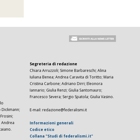
Segreteria di redazione
Chiara Arruzzoli; Simone Barbareschi; Alina
Iuliana Benea; Andrea Caravita di Toritto; Maria
Cristina Carbone; Adriano Dirri; Eleonora
Iannario; Giulia Renzi; Giulia Santomauro;
Francesco Severa; Sergio Spatola; Giulia Vasino.
lo
zo Dickmann;
E-mail: redazione@federalismi.it
rosini;
; Andrea
Informazioni generali
taiano.
Codice etico
Collana "Studi di federalismi.it"