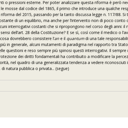
i o pressioni esterne. Per poter analizzare questa riforma è però ne
a le mosse dal codice del 1865, il primo che introduce una qualche res
i riforma del 2015, passando per la tanto discussa legge n. 117/88. Si t
 costante di un equilibrio, ma anche per l’intervento non di poco conto
cuni interrogativi costanti che si ripropongono nel corso degli anni: il
ensi dell’art. 28 della Costituzione? E se sì, così come il medico o l’
 cosa dovrebbero consistere l’
an
e il
quantum
di una tale responsabil
, più in generale, alcuni mutamenti di paradigma nel rapporto tra Stato
e questioni e reso sempre più spinosi questi interrogativi. Il sempr
rotezione dei diritti fondamentali ha contribuito a modificare la perce
orità, nel quadro di una generalizzata tendenza a vedere riconosciuti i d
 di natura pubblica o privata... (segue)