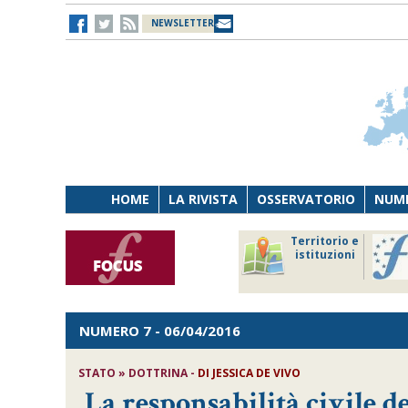
NEWSLETTER
HOME
LA RIVISTA
OSSERVATORIO
NUME
Lavoro
Osservatorio
Territorio e
Persona
di Diritto
istituzioni
Tecnologia
sanitario
NUMERO 7
- 06/04/2016
STATO » DOTTRINA -
DI
JESSICA DE VIVO
La responsabilità civile de