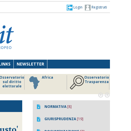
Login
Registrati
LINKS
NEWSLETTER
Osservatorio
Africa
Osservatorio
sul diritto
Trasparenza
elettorale


NORMATIVA
[8]
GIURISPRUDENZA
[19]
usto'