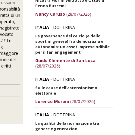
Nicotra Fiorini Verzotto e Ottavia
cessario
Penna Buscemi
ponsabilità
Nancy Caruso
(28/07/2026)
ratta di un
 operato,
ITALIA
- DOTTRINA
 magistrato
avvocato
La governance del calcio (e dello
ità? Le
sport in genere) fra democrazia e
autonomia: un asset imprescindibile
 e
per il fan engagement
e maggiore
zione del
Guido Clemente di San Luca
(28/07/2026)
iritti
ITALIA
- DOTTRINA
Sulle cause dell’astensionismo
elettorale
Lorenzo Moroni
(28/07/2026)
ITALIA
- DOTTRINA
La qualità della normazione tra
genere e generazioni