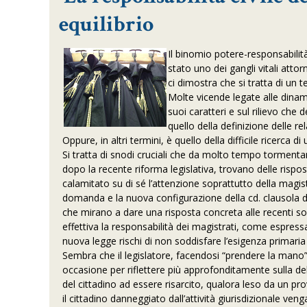
equilibrio
Il binomio potere-responsabilit
stato uno dei gangli vitali attorn
ci dimostra che si tratta di un 
Molte vicende legate alle dinam
suoi caratteri e sul rilievo che 
quello della definizione delle rel
Oppure, in altri termini, è quello della difficile ricerca di
Si tratta di snodi cruciali che da molto tempo tormenta
dopo la recente riforma legislativa, trovano delle rispo
calamitato su di sé l’attenzione soprattutto della magistr
domanda e la nuova configurazione della cd. clausola di 
che mirano a dare una risposta concreta alle recenti sol
effettiva la responsabilità dei magistrati, come espress
nuova legge rischi di non soddisfare l’esigenza primaria 
Sembra che il legislatore, facendosi “prendere la mano” 
occasione per riflettere più approfonditamente sulla de
del cittadino ad essere risarcito, qualora leso da un pro
il cittadino danneggiato dall’attività giurisdizionale venga