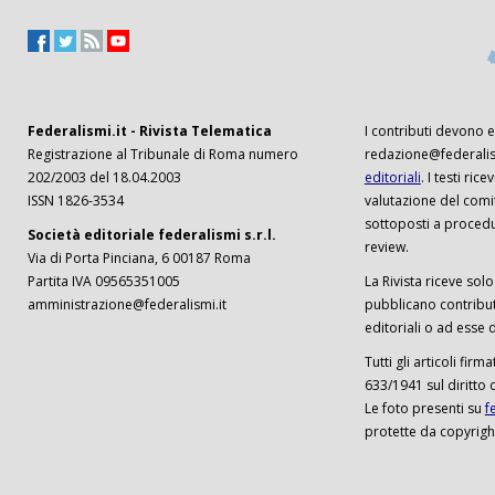
Federalismi.it - Rivista Telematica
I contributi devono es
Registrazione al Tribunale di Roma numero
redazione@federalism
202/2003 del 18.04.2003
editoriali
. I testi ri
ISSN 1826-3534
valutazione del comi
sottoposti a procedu
Società editoriale federalismi s.r.l.
review.
Via di Porta Pinciana, 6 00187 Roma
Partita IVA 09565351005
La Rivista riceve solo 
amministrazione@federalismi.it
pubblicano contributi
editoriali o ad esse d
Tutti gli articoli firm
633/1941 sul diritto 
Le foto presenti su
f
protette da copyrigh