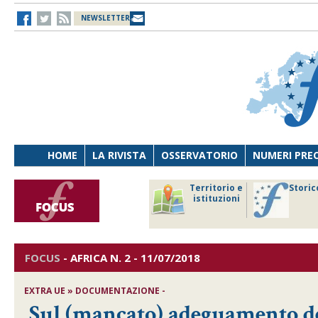
NEWSLETTER
HOME
LA RIVISTA
OSSERVATORIO
NUMERI PRE
avoro
Osservatorio
Territorio e
Storic
ersona
di Diritto
istituzioni
cnologia
sanitario
FOCUS
-
AFRICA
N. 2 - 11/07/2018
EXTRA UE » DOCUMENTAZIONE -
Sul (mancato) adeguamento d