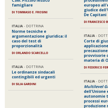
CSM. Piccolo lessico
procediment
famigliare
europeo all
giudice dell
DI
TOMMASO E. FROSINI
De Capitani
DI
FRANCESCO B
ITALIA
- DOTTRINA
Norme tecniche e
ITALIA
- DOTT
argomentazione giuridica: il
caso del test di
Corte di giu
proporzionalità
applicazione
precauzione
DI
ORLANDO SCARCELLO
provvisorie
materia di
ITALIA
- DOTTRINA
DI
FEDERICO FER
Le ordinanze sindacali
contingibili ed urgenti
ITALIA
- DOTT
DI
SILIA GARDINI
Multilevel 
dell'Unione 
autonomie te
processi eur
produzione 