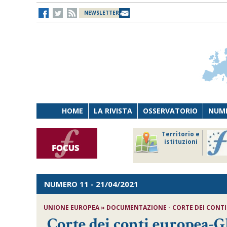
NEWSLETTER
HOME
LA RIVISTA
OSSERVATORIO
NUME
Lavoro
Osservatorio
Territorio e
Persona
di Diritto
istituzioni
Tecnologia
sanitario
NUMERO 11
- 21/04/2021
UNIONE EUROPEA » DOCUMENTAZIONE - CORTE DEI CONTI
Corte dei conti europea-Gl