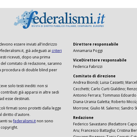
 devono essere inviati all'indirizzo
Direttore responsabile
ederalismi.it, già adeguati ai
criteri
Annamaria Poggi
I testi ricevuti, dopo una prima
ViceDirettore responsabile
 del comitato di redazione, saranno
Federica Fabrizzi
a procedura di double blind peer
Comitato di direzione
Andrea Biondi; Luisa Cassetti; Marcel
ceve solo testi inediti: non si
Cecchetti; Carlo Curti Gialdino; Ren
ontributi già apparsi in altre sedi
Antonio Ferrara; Tommaso Edoardo F
 ad esse destinati.
Diana-Urania Galetta; Roberto Miccù
ticoli firmati sono protetti dalla legge
Morrone; Giulio M. Salerno; Sandro S
 diritto d'autore.
Redazione
senti su
federalismi.it
non sono
Federico Savastano (Redattore Capo)
 copyright.
Aru; Francesco Battaglia; Cristina Ber
Giovanni Boggero; Tanja Cerruti; Cat