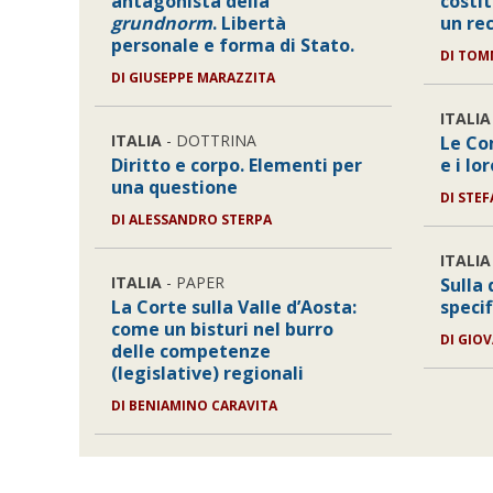
antagonista della
costit
grundnorm
. Libertà
un rec
personale e forma di Stato.
DI
TOMM
DI
GIUSEPPE MARAZZITA
ITALIA
ITALIA
- DOTTRINA
Le Co
Diritto e corpo. Elementi per
e i lo
una questione
DI
STEF
DI
ALESSANDRO STERPA
ITALIA
ITALIA
- PAPER
Sulla 
La Corte sulla Valle d’Aosta:
specif
come un bisturi nel burro
DI
GIO
delle competenze
(legislative) regionali
DI
BENIAMINO CARAVITA