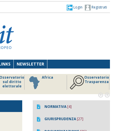
Login
Registrati
LINKS
NEWSLETTER
Osservatorio
Africa
Osservatorio
sul diritto
Trasparenza
elettorale


NORMATIVA
[4]
GIURISPRUDENZA
[27]