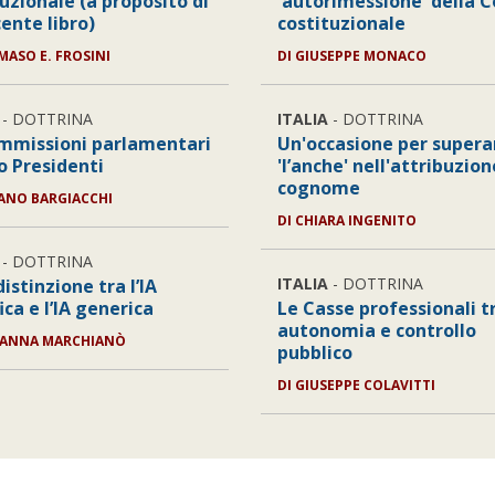
uzionale (a proposito di
'autorimessione' della C
ente libro)
costituzionale
ASO E. FROSINI
DI
GIUSEPPE MONACO
- DOTTRINA
ITALIA
- DOTTRINA
mmissioni parlamentari
Un'occasione per supera
ro Presidenti
'l’anche' nell'attribuzion
cognome
ANO BARGIACCHI
DI
CHIARA INGENITO
- DOTTRINA
ITALIA
- DOTTRINA
distinzione tra l’IA
ica e l’IA generica
Le Casse professionali t
autonomia e controllo
VANNA MARCHIANÒ
pubblico
DI
GIUSEPPE COLAVITTI