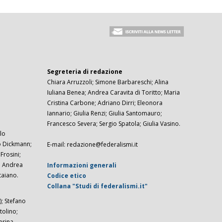
Segreteria di redazione
Chiara Arruzzoli; Simone Barbareschi; Alina
Iuliana Benea; Andrea Caravita di Toritto; Maria
Cristina Carbone; Adriano Dirri; Eleonora
Iannario; Giulia Renzi; Giulia Santomauro;
Francesco Severa; Sergio Spatola; Giulia Vasino.
lo
zo Dickmann;
E-mail: redazione@federalismi.it
rosini;
; Andrea
Informazioni generali
taiano.
Codice etico
Collana "Studi di federalismi.it"
; Stefano
tolino;
erina