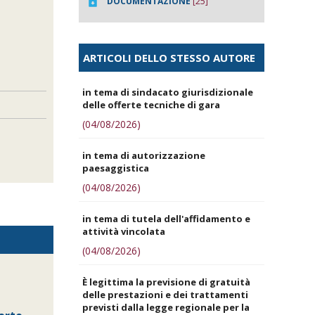
DOCUMENTAZIONE
[25]
ARTICOLI DELLO STESSO AUTORE
in tema di sindacato giurisdizionale
delle offerte tecniche di gara
(04/08/2026)
in tema di autorizzazione
paesaggistica
(04/08/2026)
in tema di tutela dell'affidamento e
attività vincolata
(04/08/2026)
È legittima la previsione di gratuità
delle prestazioni e dei trattamenti
previsti dalla legge regionale per la