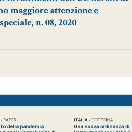
no maggiore attenzione e
peciale, n. 08, 2020
- PAPER
ITALIA
- DOTTRINA
cito della pandemia
Una nuova ordinanza di