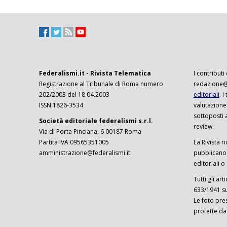
Federalismi.it - Rivista Telematica
I contributi
Registrazione al Tribunale di Roma numero
redazione@f
202/2003 del 18.04.2003
editoriali
. 
ISSN 1826-3534
valutazione
sottoposti 
Società editoriale federalismi s.r.l.
review.
Via di Porta Pinciana, 6 00187 Roma
Partita IVA 09565351005
La Rivista ri
amministrazione@federalismi.it
pubblicano c
editoriali o
Tutti gli ar
633/1941 sul
Le foto pre
protette da