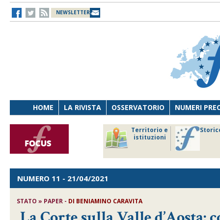
NEWSLETTER
HOME
LA RIVISTA
OSSERVATORIO
NUMERI PRE
avoro
Osservatorio
Territorio e
Storic
ersona
di Diritto
istituzioni
cnologia
sanitario
NUMERO 11
- 21/04/2021
STATO » PAPER -
DI
BENIAMINO CARAVITA
La Corte sulla Valle d’Aosta: 