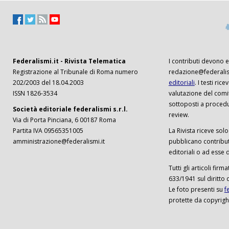
Federalismi.it - Rivista Telematica
I contributi devono es
Registrazione al Tribunale di Roma numero
redazione@federalism
202/2003 del 18.04.2003
editoriali
. I testi ri
ISSN 1826-3534
valutazione del comi
sottoposti a procedu
Società editoriale federalismi s.r.l.
review.
Via di Porta Pinciana, 6 00187 Roma
Partita IVA 09565351005
La Rivista riceve solo 
amministrazione@federalismi.it
pubblicano contributi
editoriali o ad esse d
Tutti gli articoli firm
633/1941 sul diritto 
Le foto presenti su
f
protette da copyrigh