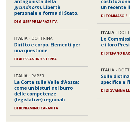
antagonista della
costituziona
grundnorm
. Libertà
un recente l
personale e forma di Stato.
DI
TOMMASO E. 
DI
GIUSEPPE MARAZZITA
ITALIA
- DOTT
ITALIA
- DOTTRINA
Le Commissi
Diritto e corpo. Elementi per
e i loro Pres
una questione
DI
STEFANO BAR
DI
ALESSANDRO STERPA
ITALIA
- DOTT
ITALIA
- PAPER
Sulla distinz
La Corte sulla Valle d’Aosta:
specifica e l
come un bisturi nel burro
DI
GIOVANNA M
delle competenze
(legislative) regionali
DI
BENIAMINO CARAVITA