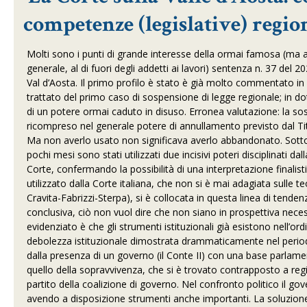
competenze (legislative) regio
Molti sono i punti di grande interesse della ormai famosa (ma a
generale, al di fuori degli addetti ai lavori) sentenza n. 37 del
Val d’Aosta. Il primo profilo è stato è già molto commentato in 
trattato del primo caso di sospensione di legge regionale; in dottr
di un potere ormai caduto in disuso. Erronea valutazione: la sos
ricompreso nel generale potere di annullamento previsto dal Ti
Ma non averlo usato non significava averlo abbandonato. Sott
pochi mesi sono stati utilizzati due incisivi poteri disciplinati d
Corte, confermando la possibilità di una interpretazione finali
utilizzato dalla Corte italiana, che non si è mai adagiata sulle teo
Cravita-Fabrizzi-Sterpa), si è collocata in questa linea di ten
conclusiva, ciò non vuol dire che non siano in prospettiva necess
evidenziato è che gli strumenti istituzionali già esistono nell’ordi
debolezza istituzionale dimostrata drammaticamente nel period
dalla presenza di un governo (il Conte II) con una base parlamen
quello della sopravvivenza, che si è trovato contrapposto a regi
partito della coalizione di governo. Nel confronto politico il
avendo a disposizione strumenti anche importanti. La soluzione i