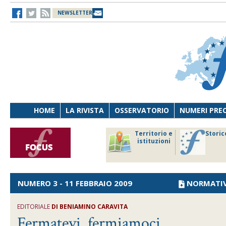
NEWSLETTER
HOME
LA RIVISTA
OSSERVATORIO
NUMERI PRE
avoro
Osservatorio
Territorio e
Storic
ersona
di Diritto
istituzioni
cnologia
sanitario
NUMERO 3 - 11 FEBBRAIO 2009
NORMATI
EDITORIALE
DI BENIAMINO CARAVITA
Fermatevi, fermiamoci