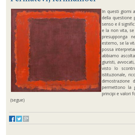
In questi giorn
della questione 
senso e il signifi
e la non vita, s
presupponga ne
esterno, se la vi
possa interpreta
abbiamo ascoltat
giuristi, avvocati
visto lo scontr
istituzionale, ri
dimostrazione d
permettono la ge
principi e valori
(segue)