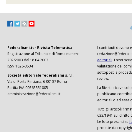
Federalismi.it - Rivista Telematica
I contributi devono es
Registrazione al Tribunale di Roma numero
redazione@federalism
202/2003 del 18.04.2003
editoriali
. I testi ri
ISSN 1826-3534
valutazione del comi
sottoposti a procedu
Società editoriale federalismi s.r.l.
review.
Via di Porta Pinciana, 6 00187 Roma
Partita IVA 09565351005
La Rivista riceve solo 
amministrazione@federalismi.it
pubblicano contributi
editoriali o ad esse d
Tutti gli articoli firm
633/1941 sul diritto 
Le foto presenti su
f
protette da copyrigh