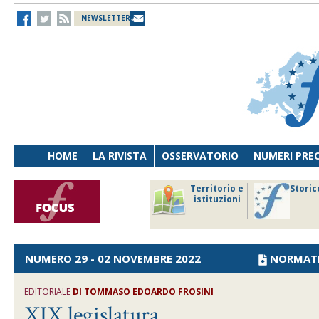
NEWSLETTER
HOME
LA RIVISTA
OSSERVATORIO
NUMERI PRE
avoro
Osservatorio
Territorio e
Storic
ersona
di Diritto
istituzioni
cnologia
sanitario
NUMERO 29 - 02 NOVEMBRE 2022
NORMAT
EDITORIALE
DI
TOMMASO EDOARDO FROSINI
XIX legislatura