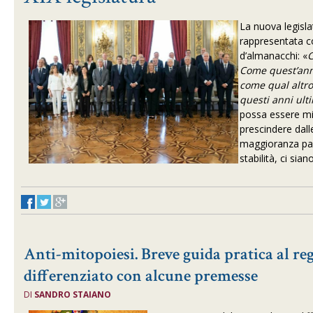
La nuova legisla
rappresentata c
d’almanacchi: «
C
Come quest’ann
come qual altro
questi anni ult
possa essere mig
prescindere dall
maggioranza pa
stabilità, ci sian
Anti-mitopoiesi. Breve guida pratica al r
differenziato con alcune premesse
DI
SANDRO STAIANO