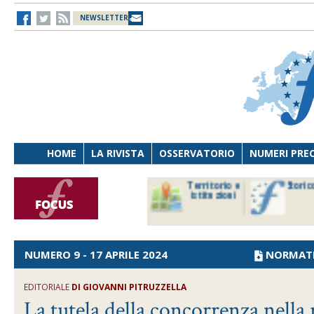
NEWSLETTER
HOME
LA RIVISTA
OSSERVATORIO
NUMERI PRE
avoro
Osservatorio
Territorio e
Storic
ersona
di Diritto
istituzioni
cnologia
sanitario
NUMERO 9 - 17 APRILE 2024
NORMAT
EDITORIALE
DI
GIOVANNI PITRUZZELLA
La tutela della concorrenza nella