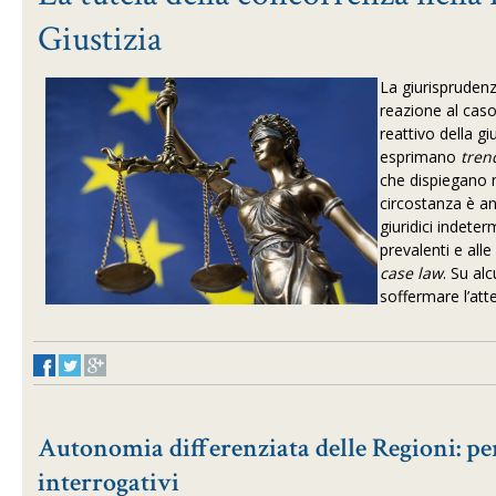
Giustizia
La giurisprudenza
reazione al caso
reattivo della g
esprimano
tre
che dispiegano 
circostanza è an
giuridici indete
prevalenti e alle 
case law
. Su al
soffermare l’att
Autonomia differenziata delle Regioni: per
interrogativi