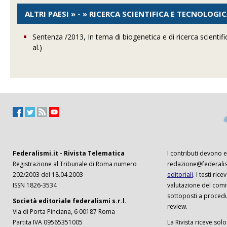
ALTRI PAESI » - » RICERCA SCIENTIFICA E TECNOLOGI
Sentenza /2013, In tema di biogenetica e di ricerca scientifi
al.)
Federalismi.it - Rivista Telematica
I contributi devono es
Registrazione al Tribunale di Roma numero
redazione@federalism
202/2003 del 18.04.2003
editoriali
. I testi ri
ISSN 1826-3534
valutazione del comi
sottoposti a procedu
Società editoriale federalismi s.r.l.
review.
Via di Porta Pinciana, 6 00187 Roma
Partita IVA 09565351005
La Rivista riceve solo 