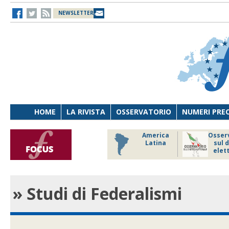
NEWSLETTER
HOME
LA RIVISTA
OSSERVATORIO
NUMERI PRE
ico focus
Riforme
America
Osser
istituzionali
Latina
sul d
e forma di
elet
governo
» Studi di Federalismi