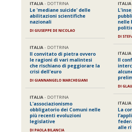
ITALIA
- DOTTRINA
ITALIA
Le 'mediane suicide' delle
L'ins
abilitazioni scientifiche
pubbl
nazionali
nelle 
politi
DI GIUSEPPE DE NICOLAO
DI STE
ITALIA
- DOTTRINA
ITALIA
Il convitato di pietra ovvero
le ragioni di vari malintesi
Il con
che rischiano di peggiorare la
inter
crisi dell'euro
alcun
preli
DI GIANNANGELO MARCHEGIANI
DI GLA
ITALIA
- DOTTRINA
ITALIA
L'associazionismo
obbligatorio dei Comuni nelle
La co
più recenti evoluzioni
l’appl
legislative
federa
alle r
DI PAOLA BILANCIA