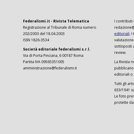
Federalismi.it - Rivista Telematica
I contributi
Registrazione al Tribunale di Roma numero
redazione@f
202/2003 del 18.04.2003
editoriali
. 
ISSN 1826-3534
valutazione
sottoposti 
Società editoriale federalismi s.r.l.
review.
Via di Porta Pinciana, 6 00187 Roma
Partita IVA 09565351005
La Rivista ri
amministrazione@federalismi.it
pubblicano c
editoriali o
Tutti gli ar
633/1941 sul
Le foto pre
protette da