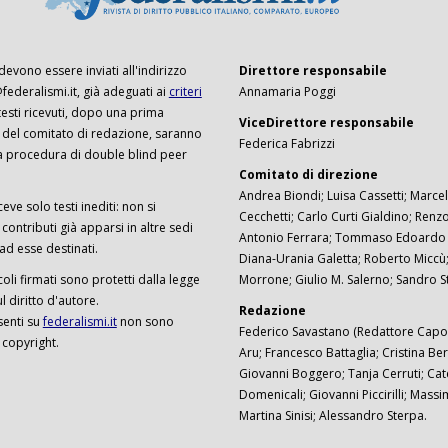
 devono essere inviati all'indirizzo
Direttore responsabile
ederalismi.it, già adeguati ai
criteri
Annamaria Poggi
I testi ricevuti, dopo una prima
ViceDirettore responsabile
 del comitato di redazione, saranno
Federica Fabrizzi
a procedura di double blind peer
Comitato di direzione
Andrea Biondi; Luisa Cassetti; Marcel
ceve solo testi inediti: non si
Cecchetti; Carlo Curti Gialdino; Ren
ontributi già apparsi in altre sedi
Antonio Ferrara; Tommaso Edoardo F
 ad esse destinati.
Diana-Urania Galetta; Roberto Miccù
ticoli firmati sono protetti dalla legge
Morrone; Giulio M. Salerno; Sandro S
 diritto d'autore.
Redazione
senti su
federalismi.it
non sono
Federico Savastano (Redattore Capo)
 copyright.
Aru; Francesco Battaglia; Cristina Ber
Giovanni Boggero; Tanja Cerruti; Cat
Domenicali; Giovanni Piccirilli; Mass
Martina Sinisi; Alessandro Sterpa.