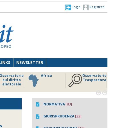
Login
Registrati
LINKS
NEWSLETTER
Osservatorio
Africa
Osservatorio
sul diritto
Trasparenza
elettorale


NORMATIVA
[83]
GIURISPRUDENZA
[22]
e