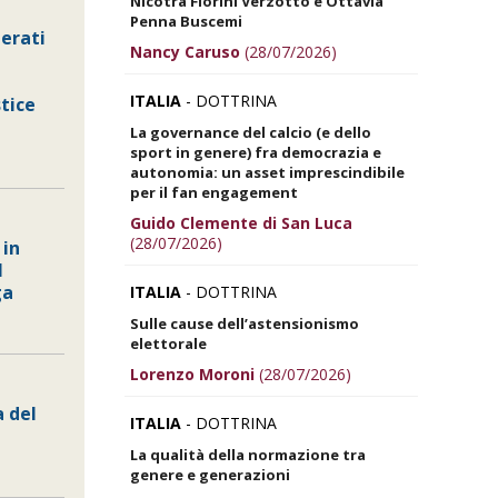
Nicotra Fiorini Verzotto e Ottavia
Penna Buscemi
derati
Nancy Caruso
(28/07/2026)
ITALIA
- DOTTRINA
stice
La governance del calcio (e dello
sport in genere) fra democrazia e
autonomia: un asset imprescindibile
per il fan engagement
Guido Clemente di San Luca
(28/07/2026)
 in
l
ga
ITALIA
- DOTTRINA
Sulle cause dell’astensionismo
elettorale
Lorenzo Moroni
(28/07/2026)
a del
ITALIA
- DOTTRINA
La qualità della normazione tra
genere e generazioni