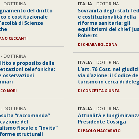
- DOTTRINA
ITALIA
- DOTTRINA
egnamento del diritto
Sovranità degli stati fe
ico e costituzionale
e costituzionalità della
Facoltà di Scienze
riforma sanitaria: gli
che
equilibrismi del chief ju
Roberts
FANO CECCANTI
DI CHIARA BOLOGNA
- DOTTRINA
ITALIA
- DOTTRINA
flitto a proposito delle
cettazioni telefoniche:
L’art. 76 Cost. nei giudizi
e osservazioni
via d’azione: il Codice de
minari
turismo in cerca di dele
UCO NORI
DI CONCETTA GIUNTA
- DOTTRINA
ITALIA
- DOTTRINA
nsulta “raccomanda”
Attualità e lungimiranz
icazione del
Presidente Cossiga
lismo fiscale e “invita”
DI PAOLO NACCARATO
iforme strutturali