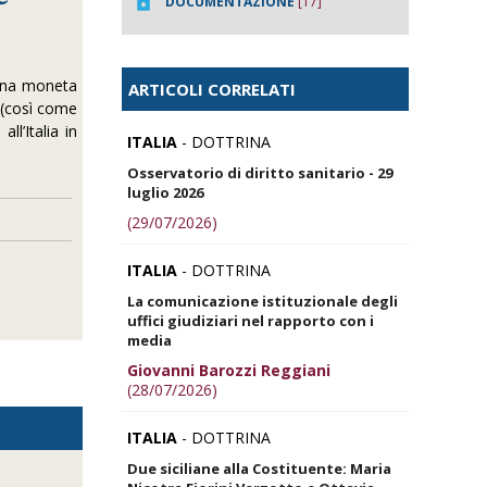
DOCUMENTAZIONE
[17]
 una moneta
ARTICOLI CORRELATI
 (così come
ll’Italia in
ITALIA
- DOTTRINA
Osservatorio di diritto sanitario - 29
luglio 2026
(29/07/2026)
ITALIA
- DOTTRINA
La comunicazione istituzionale degli
uffici giudiziari nel rapporto con i
media
Giovanni Barozzi Reggiani
(28/07/2026)
ITALIA
- DOTTRINA
Due siciliane alla Costituente: Maria