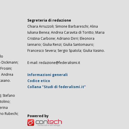
Segreteria di redazione
Chiara Arruzzoli; Simone Barbareschi; Alina
Iuliana Benea; Andrea Caravita di Toritto; Maria
Cristina Carbone; Adriano Dirri; Eleonora
Iannario; Giulia Renzi; Giulia Santomauro;
Francesco Severa; Sergio Spatola; Giulia Vasino.
lo
zo Dickmann;
E-mail: redazione@federalismi.it
rosini;
; Andrea
Informazioni generali
taiano.
Codice etico
Collana "Studi di federalismi.it"
; Stefano
tolino;
erina
imo Rubechi;
Powered by