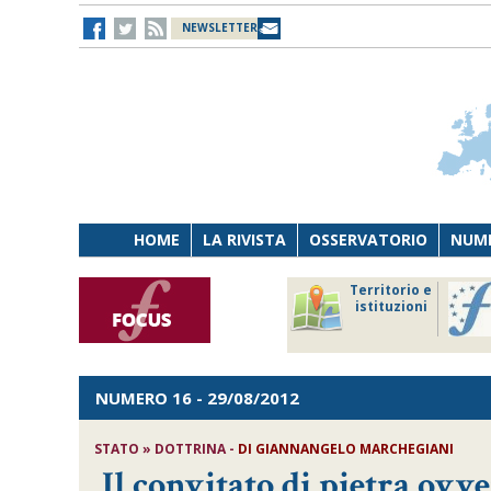
NEWSLETTER
HOME
LA RIVISTA
OSSERVATORIO
NUME
Lavoro
Osservatorio
Territorio e
Persona
di Diritto
istituzioni
Tecnologia
sanitario
NUMERO 16
- 29/08/2012
STATO » DOTTRINA -
DI GIANNANGELO MARCHEGIANI
Il convitato di pietra ovve