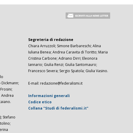
Segreteria di redazione
Chiara Arruzzoli; Simone Barbareschi; Alina
Iuliana Benea; Andrea Caravita di Toritto; Maria
Cristina Carbone; Adriano Dirri; Eleonora
Iannario; Giulia Renzi; Giulia Santomauro;
Francesco Severa; Sergio Spatola; Giulia Vasino.
lo
zo Dickmann;
E-mail: redazione@federalismi.it
rosini;
; Andrea
Informazioni generali
taiano.
Codice etico
Collana "Studi di federalismi.it"
; Stefano
tolino;
erina