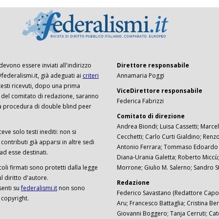
 devono essere inviati all'indirizzo
Direttore responsabile
ederalismi.it, già adeguati ai
criteri
Annamaria Poggi
I testi ricevuti, dopo una prima
ViceDirettore responsabile
 del comitato di redazione, saranno
Federica Fabrizzi
a procedura di double blind peer
Comitato di direzione
Andrea Biondi; Luisa Cassetti; Marcel
ceve solo testi inediti: non si
Cecchetti; Carlo Curti Gialdino; Ren
ontributi già apparsi in altre sedi
Antonio Ferrara; Tommaso Edoardo F
 ad esse destinati.
Diana-Urania Galetta; Roberto Miccù
ticoli firmati sono protetti dalla legge
Morrone; Giulio M. Salerno; Sandro S
 diritto d'autore.
Redazione
senti su
federalismi.it
non sono
Federico Savastano (Redattore Capo)
 copyright.
Aru; Francesco Battaglia; Cristina Ber
Giovanni Boggero; Tanja Cerruti; Cat