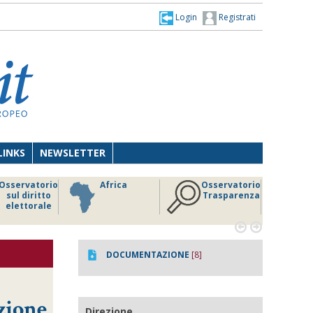
Login
Registrati
LINKS
NEWSLETTER
Osservatorio
Africa
Osservatorio
sul diritto
Trasparenza
elettorale


DOCUMENTAZIONE
[8]
azione
Direzione