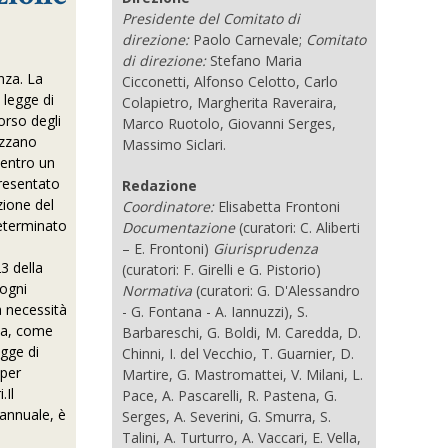
Presidente del Comitato di
direzione:
Paolo Carnevale;
Comitato
di direzione:
Stefano Maria
nza. La
Cicconetti, Alfonso Celotto, Carlo
 legge di
Colapietro, Margherita Raveraira,
orso degli
Marco Ruotolo, Giovanni Serges,
izzano
Massimo Siclari.
 entro un
presentato
Redazione
zione del
Coordinatore:
Elisabetta Frontoni
determinato
Documentazione
(curatori: C. Aliberti
– E. Frontoni)
Giurisprudenza
3 della
(curatori: F. Girelli e G. Pistorio)
 ogni
Normativa
(curatori: G. D'Alessandro
a necessità
- G. Fontana - A. Iannuzzi), S.
ea, come
Barbareschi, G. Boldi, M. Caredda, D.
egge di
Chinni, I. del Vecchio, T. Guarnier, D.
 per
Martire, G. Mastromattei, V. Milani, L.
.Il
Pace, A. Pascarelli, R. Pastena, G.
 annuale, è
Serges, A. Severini, G. Smurra, S.
Talini, A. Turturro, A. Vaccari, E. Vella,