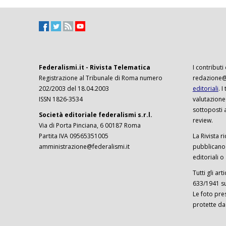
Federalismi.it - Rivista Telematica
I contributi
Registrazione al Tribunale di Roma numero
redazione@f
202/2003 del 18.04.2003
editoriali
. 
ISSN 1826-3534
valutazione
sottoposti 
Società editoriale federalismi s.r.l.
review.
Via di Porta Pinciana, 6 00187 Roma
Partita IVA 09565351005
La Rivista ri
amministrazione@federalismi.it
pubblicano c
editoriali o
Tutti gli ar
633/1941 sul
Le foto pre
protette da