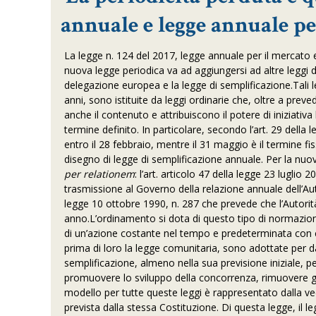
annuale e legge annuale pe
La legge n. 124 del 2017, legge annuale per il mercato 
nuova legge periodica va ad aggiungersi ad altre leggi d
delegazione europea e la legge di semplificazione.Tali l
anni, sono istituite da leggi ordinarie che, oltre a prev
anche il contenuto e attribuiscono il potere di iniziativ
termine definito. In particolare, secondo l’art. 29 dell
entro il 28 febbraio, mentre il 31 maggio è il termine fi
disegno di legge di semplificazione annuale. Per la nuo
per relationem
: l’art. articolo 47 della legge 23 luglio 
trasmissione al Governo della relazione annuale dell’Aut
legge 10 ottobre 1990, n. 287 che prevede che l’Autorità
anno.L’ordinamento si dota di questo tipo di normazione 
di un’azione costante nel tempo e predeterminata con 
prima di loro la legge comunitaria, sono adottate per da
semplificazione, almeno nella sua previsione iniziale, p
promuovere lo sviluppo della concorrenza, rimuovere gli 
modello per tutte queste leggi è rappresentato dalla vec
prevista dalla stessa Costituzione. Di questa legge, il l