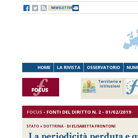
NEWSLETTER
HOME
LA RIVISTA
OSSERVATORIO
NUME
Lavoro
Osservatorio
Territorio e
Persona
di Diritto
istituzioni
Tecnologia
sanitario
FOCUS
-
FONTI DEL DIRITTO
N. 2 - 01/02/2019
STATO » DOTTRINA -
DI
ELISABETTA FRONTONI
La periodicità perduta e q