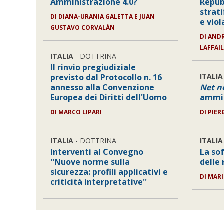
Amministrazione 4.0?
Repub
strati
DI
DIANA-URANIA GALETTA E JUAN
e viol
GUSTAVO CORVALÁN
DI
ANDR
LAFFAI
ITALIA
- DOTTRINA
Il rinvio pregiudiziale
ITALIA
previsto dal Protocollo n. 16
annesso alla Convenzione
Net n
Europea dei Diritti dell'Uomo
ammin
DI
MARCO LIPARI
DI
PIER
ITALIA
- DOTTRINA
ITALIA
Interventi al Convegno
La sof
''Nuove norme sulla
delle
sicurezza: profili applicativi e
DI
MARI
criticità interpretative''