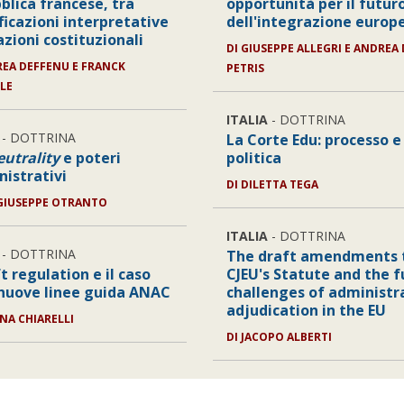
blica francese, tra
opportunità per il futur
ficazioni interpretative
dell'integrazione europ
azioni costituzionali
DI
GIUSEPPE ALLEGRI E ANDREA 
EA DEFFENU E FRANCK
PETRIS
LLE
ITALIA
- DOTTRINA
- DOTTRINA
La Corte Edu: processo e
eutrality
e poteri
politica
istrativi
DI
DILETTA TEGA
GIUSEPPE OTRANTO
ITALIA
- DOTTRINA
- DOTTRINA
The draft amendments 
t regulation e il caso
CJEU's Statute and the f
 nuove linee guida ANAC
challenges of administr
adjudication in the EU
NA CHIARELLI
DI
JACOPO ALBERTI