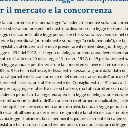
r il mercato e la concorrenza
e la concorrenza, è la prima legge “a cadenza” annuale sulla concorre
ello stesso tipo presenti nel nostro ordinamento: la legge europea, la
eggi, così come le altre leggi periodiche che si sono avvicendate nel c
ederne la periodicità (normalmente sono leggi “a ciclo annuale”), ne tip
a legislativa al Governo che deve presentare il relativo disegno di legge
a legge n. 234 del 2012, il disegno di delegazione europea deve essere 
ssato dall’ articolo 20 della legge 15 marzo 1997, n. 59 per la presenta
va legge annuale per il mercato e la concorrenza invece il termine è 
2009, n. 99, che la istituisce, lo fissa entro sessanta giorni dalla data di
orità garante della concorrenza e del mercato, ai sensi dell’ articolo 2
 presenti la relazione al Presidente del Consiglio entro il 31 marzo di
per raggiungere obiettivi diversi tra loro, ma tutti caratterizzati dall
cadenza periodica. La legge europea e la legge di delegazione europ
re attuazione al diritto dell’Unione non direttamente applicabile; la l
er semplificare i procedimenti amministrativi; la nuova legge periodica
ostacoli all’apertura dei mercati e garantire la tutela dei consumatori
chia legge di bilancio, la cui periodicità, più precisamente la cadenza
egislatore ha mutuato il carattere periodico, ma non la natura di legge