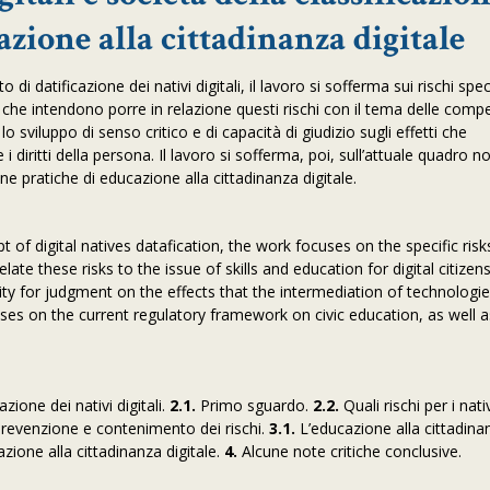
azione alla cittadinanza digitale
 datificazione dei nativi digitali, il lavoro si sofferma sui rischi spec
he intendono porre in relazione questi rischi con il tema delle comp
o sviluppo di senso critico e di capacità di giudizio sugli effetti che
 i diritti della persona. Il lavoro si sofferma, poi, sull’attuale quadro n
ne pratiche di educazione alla cittadinanza digitale.
pt of digital natives datafication, the work focuses on the specific risk
elate these risks to the issue of skills and education for digital citizen
city for judgment on the effects that the intermediation of technologi
s on the current regulatory framework on civic education, as well as 
azione dei nativi digitali.
2.1.
Primo sguardo.
2.2.
Quali rischi per i nativ
 prevenzione e contenimento dei rischi.
3.1.
L’educazione alla cittadinan
zione alla cittadinanza digitale.
4.
Alcune note critiche conclusive.