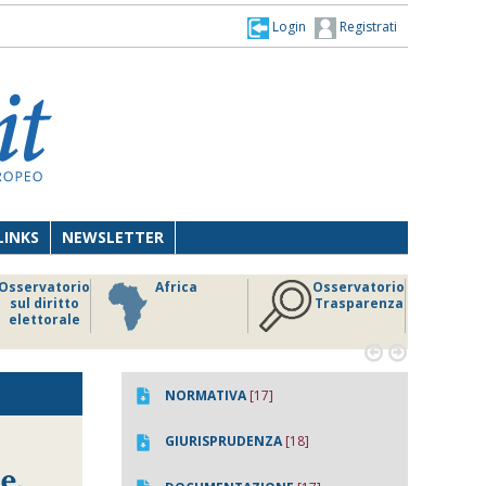
Login
Registrati
LINKS
NEWSLETTER
Osservatorio
Africa
Osservatorio
sul diritto
Trasparenza
elettorale


NORMATIVA
[17]
GIURISPRUDENZA
[18]
e.