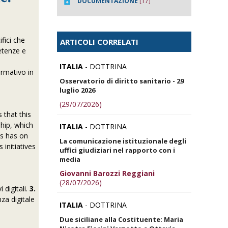
DOCUMENTAZIONE
[17]
ifici che
ARTICOLI CORRELATI
etenze e
ITALIA
- DOTTRINA
ormativo in
Osservatorio di diritto sanitario - 29
luglio 2026
(29/07/2026)
s that this
ship, which
ITALIA
- DOTTRINA
es has on
La comunicazione istituzionale degli
initiatives
uffici giudiziari nel rapporto con i
media
Giovanni Barozzi Reggiani
(28/07/2026)
i digitali.
3.
za digitale
ITALIA
- DOTTRINA
Due siciliane alla Costituente: Maria