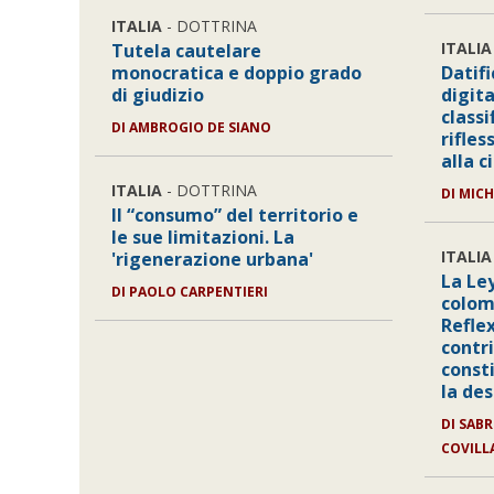
ITALIA
- DOTTRINA
ITALIA
Tutela cautelare
monocratica e doppio grado
Datifi
di giudizio
digita
classi
DI
AMBROGIO DE SIANO
rifles
alla c
ITALIA
- DOTTRINA
DI
MICH
Il “consumo” del territorio e
le sue limitazioni. La
ITALIA
'rigenerazione urbana'
La Le
DI
PAOLO CARPENTIERI
colom
Refle
contr
const
la de
DI
SABR
COVILL