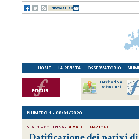
NEWSLETTER
HOME
LA RIVISTA
OSSERVATORIO
NUME
Lavoro
Osservatorio
Territorio e
Persona
di Diritto
istituzioni
Tecnologia
sanitario
NUMERO 1
- 08/01/2020
STATO » DOTTRINA -
DI
MICHELE MARTONI
Datificazione dei nativi dig