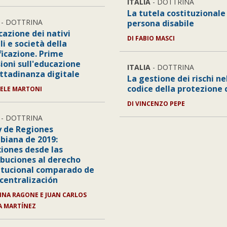
ITALIA
- DOTTRINA
La tutela costituzionale
- DOTTRINA
persona disabile
cazione dei nativi
DI
FABIO MASCI
li e società della
ficazione. Prime
sioni sull'educazione
ITALIA
- DOTTRINA
ittadinanza digitale
La gestione dei rischi ne
codice della protezione c
ELE MARTONI
DI
VINCENZO PEPE
- DOTTRINA
y de Regiones
biana de 2019:
xiones desde las
ibuciones al derecho
itucional comparado de
scentralización
INA RAGONE E JUAN CARLOS
A MARTÍNEZ