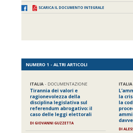
SCARICA IL DOCUMENTO INTEGRALE
NUMERO 1 - ALTRI ARTICOLI
ITALIA
- DOCUMENTAZIONE
ITALIA
Tirannia dei valori e
L’amm
ragionevolezza della
la cri
disciplina legislativa sul
la cod
referendum abrogativo: il
proce
caso delle leggi elettorali
ammin
davve
DI
GIOVANNI GUZZETTA
DI
ALES