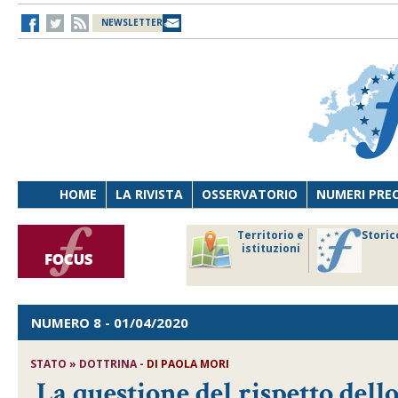
NEWSLETTER
HOME
LA RIVISTA
OSSERVATORIO
NUMERI PRE
avoro
Osservatorio
Territorio e
Storic
ersona
di Diritto
istituzioni
cnologia
sanitario
NUMERO 8
- 01/04/2020
STATO » DOTTRINA -
DI
PAOLA MORI
La questione del rispetto dello