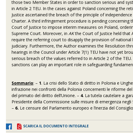
those two Member States in order to sanction serious and sy
in Article 2 TEU. In the cases against Poland concerning the re
Justice ascertained the breach of the principle of independence
Charter. A third infringement procedure is pending concerning 
Court of Justice to impose interim measures on Poland, orderin
Supreme Court. Moreover, in
AK
the Court of Justice held that 
require the referring court to disapply the provision of national
judiciary. Furthermore, the Author examines the Resolution th
hearings in the Council under Article 7(1) TEU have not yet broug
serious breach of the values referred to in Article 2 of the TE
sanctions can play an important role in safeguarding fundame
Sommario
: –
1
. La crisi dello Stato di diritto in Polonia e Unghe
infrazione nei confronti della Polonia concernenti le riforme del
del primato del diritto dell’Unione. –
4
. La tutela cautelare a ga
Presidente della Commissione sulle misure di emergenza negli S
–
6.
Le censure del Parlamento europeo e l’inerzia del Consiglio
SCARICA IL DOCUMENTO INTEGRALE