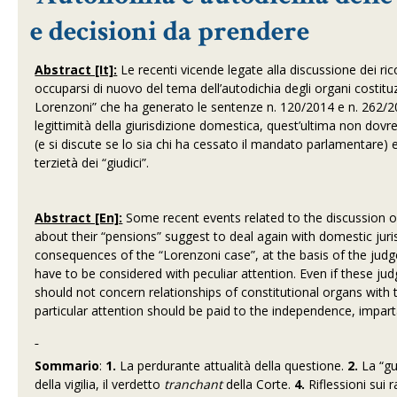
e decisioni da prendere
Abstract [It]:
Le recenti vicende legate alla discussione dei rico
occuparsi di nuovo del tema dell’autodichia degli organi costituz
Lorenzoni” che ha generato le sentenze n. 120/2014 e n. 262/2
legittimità della giurisdizione domestica, quest’ultima non dovr
(e si discute se lo sia chi ha cessato il mandato parlamentare) 
terzietà dei “giudici”.
Abstract [En]:
Some recent events related to the discussion o
about their “pensions” suggest to deal again with domestic juri
consequences of the “Lorenzoni case”, at the basis of the judg
have to be considered with peculiar attention. Even if these jud
should not concern relationships of constitutional organs with 
particular attention should be paid to the independence, imparta
Sommario
:
1.
La perdurante attualità della questione.
2.
La “gu
della vigilia, il verdetto
tranchant
della Corte.
4.
Riflessioni sui ra