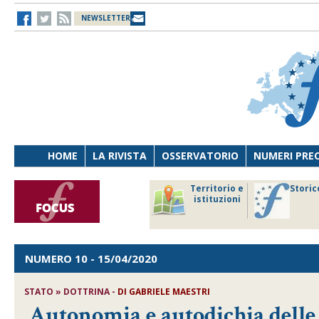
NEWSLETTER
HOME
LA RIVISTA
OSSERVATORIO
NUMERI PRE
avoro
Osservatorio
Territorio e
Storic
ersona
di Diritto
istituzioni
cnologia
sanitario
NUMERO 10
- 15/04/2020
STATO » DOTTRINA -
DI
GABRIELE MAESTRI
Autonomia e autodichia delle 