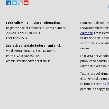
Federalismi.it - Rivista Telematica
I contributi devono es
Registrazione al Tribunale di Roma numero
redazione@federalism
202/2003 del 18.04.2003
editoriali
. I testi ri
ISSN 1826-3534
valutazione del comi
sottoposti a procedu
Società editoriale federalismi s.r.l.
review.
Via di Porta Pinciana, 6 00187 Roma
Partita IVA 09565351005
La Rivista riceve solo 
amministrazione@federalismi.it
pubblicano contributi
editoriali o ad esse d
Tutti gli articoli firm
633/1941 sul diritto 
Le foto presenti su
f
protette da copyrigh