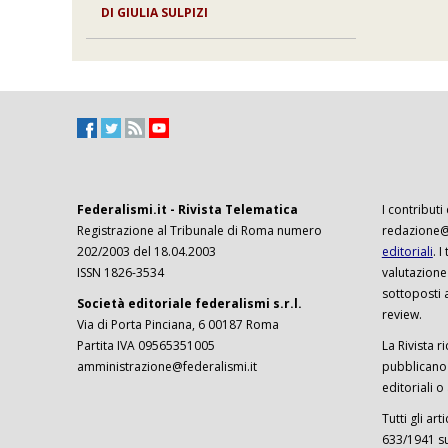
DI
GIULIA SULPIZI
Federalismi.it - Rivista Telematica
I contributi
Registrazione al Tribunale di Roma numero
redazione@f
202/2003 del 18.04.2003
editoriali
. 
ISSN 1826-3534
valutazione
sottoposti 
Società editoriale federalismi s.r.l.
review.
Via di Porta Pinciana, 6 00187 Roma
Partita IVA 09565351005
La Rivista ri
amministrazione@federalismi.it
pubblicano c
editoriali o
Tutti gli ar
633/1941 sul