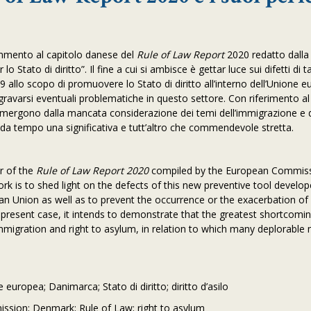
ommento al capitolo danese del
Rule of Law Report
2020 redatto dalla
ato di diritto”. Il fine a cui si ambisce è gettar luce sui difetti di 
allo scopo di promuovere lo Stato di diritto all’interno dell’Unione 
ravarsi eventuali problematiche in questo settore. Con riferimento al
emergono dalla mancata considerazione dei temi dell’immigrazione e de
ta da tempo una significativa e tutt’altro che commendevole stretta.
r of the
Rule of Law Report 2020
compiled by the European Commiss
ork is to shed light on the defects of this new preventive tool develo
an Union as well as to prevent the occurrence or the exacerbation of
he present case, it intends to demonstrate that the greatest shortcom
 immigration and right to asylum, in relation to which many deplorabl
europea; Danimarca; Stato di diritto; diritto d’asilo
ssion; Denmark; Rule of Law; right to asylum