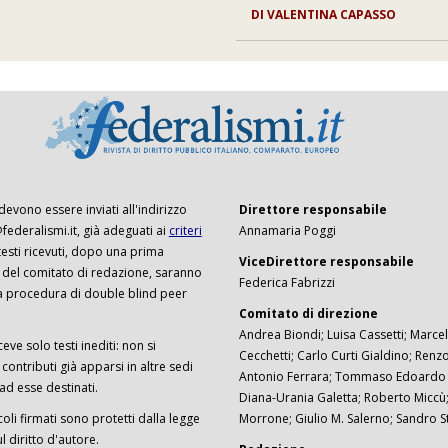
DI
VALENTINA CAPASSO
 devono essere inviati all'indirizzo
Direttore responsabile
ederalismi.it, già adeguati ai
criteri
Annamaria Poggi
I testi ricevuti, dopo una prima
ViceDirettore responsabile
 del comitato di redazione, saranno
Federica Fabrizzi
a procedura di double blind peer
Comitato di direzione
Andrea Biondi; Luisa Cassetti; Marcel
ceve solo testi inediti: non si
Cecchetti; Carlo Curti Gialdino; Ren
ontributi già apparsi in altre sedi
Antonio Ferrara; Tommaso Edoardo F
 ad esse destinati.
Diana-Urania Galetta; Roberto Miccù
ticoli firmati sono protetti dalla legge
Morrone; Giulio M. Salerno; Sandro S
 diritto d'autore.