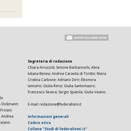
Segreteria di redazione
Chiara Arruzzoli; Simone Barbareschi; Alina
Iuliana Benea; Andrea Caravita di Toritto; Maria
Cristina Carbone; Adriano Dirri; Eleonora
Iannario; Giulia Renzi; Giulia Santomauro;
Francesco Severa; Sergio Spatola; Giulia Vasino.
lo
zo Dickmann;
E-mail: redazione@federalismi.it
rosini;
; Andrea
Informazioni generali
taiano.
Codice etico
Collana "Studi di federalismi.it"