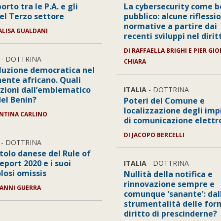
porto tra le P.A. e gli
La cybersecurity come 
del Terzo settore
pubblico: alcune riflessio
normative a partire dai
LISA GUALDANI
recenti sviluppi nel dirit
DI
RAFFAELLA BRIGHI E PIER GI
- DOTTRINA
CHIARA
oluzione democratica nel
nente africano. Quali
azioni dall’emblematico
ITALIA
- DOTTRINA
del Benin?
Poteri del Comune e
localizzazione degli imp
NTINA CARLINO
di comunicazione elettr
DI
JACOPO BERCELLI
- DOTTRINA
itolo danese del Rule of
eport 2020 e i suoi
ITALIA
- DOTTRINA
losi omissis
Nullità della notifica e
rinnovazione sempre e
ANNI GUERRA
comunque 'sanante': dal
strumentalità delle for
diritto di prescinderne?