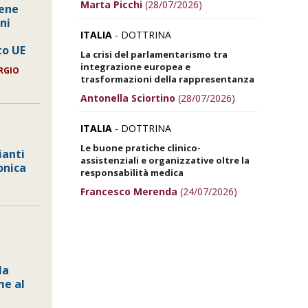
Marta Picchi
(28/07/2026)
bene
ni
ITALIA
- DOTTRINA
to UE
La crisi del parlamentarismo tra
integrazione europea e
ORGIO
trasformazioni della rappresentanza
Antonella Sciortino
(28/07/2026)
ITALIA
- DOTTRINA
Le buone pratiche clinico-
ianti
assistenziali e organizzative oltre la
onica
responsabilità medica
Francesco Merenda
(24/07/2026)
la
me al