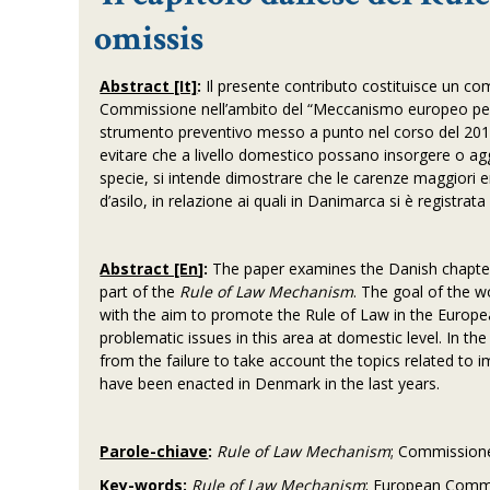
omissis
Abstract [It]
:
Il presente contributo costituisce un c
Commissione nell’ambito del “Meccanismo europeo per lo St
strumento preventivo messo a punto nel corso del 2019 
evitare che a livello domestico possano insorgere o agg
specie, si intende dimostrare che le carenze maggiori 
d’asilo, in relazione ai quali in Danimarca si è registra
Abstract [En
]:
The paper examines the Danish chapte
part of the
Rule of Law Mechanism
. The goal of the w
with the aim to promote the Rule of Law in the Europe
problematic issues in this area at domestic level. In t
from the failure to take account the topics related to
have been enacted in Denmark in the last years.
Parole-chiave
:
Rule of Law Mechanism
; Commissione 
Key-words
:
Rule of Law Mechanism
; European Commi