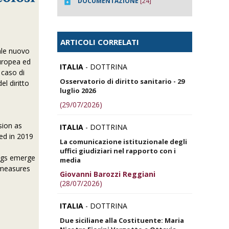
DOCUMENTAZIONE
[24]
ARTICOLI CORRELATI
tale nuovo
europea ed
ITALIA
- DOTTRINA
 caso di
Osservatorio di diritto sanitario - 29
l diritto
luglio 2026
(29/07/2026)
ion as
ITALIA
- DOTTRINA
ped in 2019
La comunicazione istituzionale degli
uffici giudiziari nel rapporto con i
ings emerge
media
e measures
Giovanni Barozzi Reggiani
(28/07/2026)
ITALIA
- DOTTRINA
Due siciliane alla Costituente: Maria