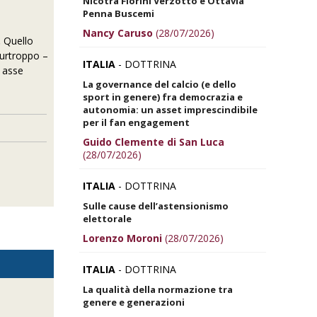
Nicotra Fiorini Verzotto e Ottavia
Penna Buscemi
Nancy Caruso
(28/07/2026)
.
Quello
purtroppo –
ITALIA
- DOTTRINA
) asse
La governance del calcio (e dello
sport in genere) fra democrazia e
autonomia: un asset imprescindibile
per il fan engagement
Guido Clemente di San Luca
(28/07/2026)
ITALIA
- DOTTRINA
Sulle cause dell’astensionismo
elettorale
Lorenzo Moroni
(28/07/2026)
ITALIA
- DOTTRINA
La qualità della normazione tra
genere e generazioni