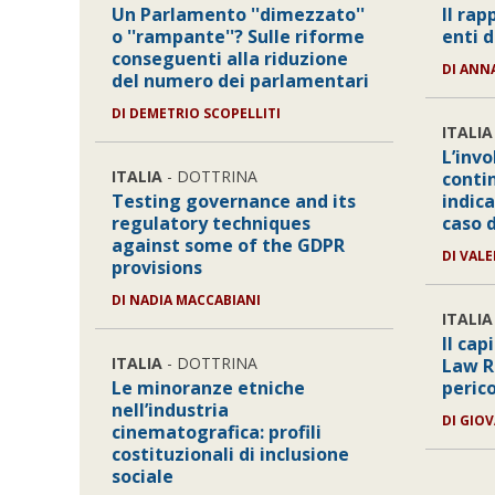
Un Parlamento ''dimezzato''
Il rap
o ''rampante''? Sulle riforme
enti 
conseguenti alla riduzione
DI
ANNA
del numero dei parlamentari
DI
DEMETRIO SCOPELLITI
ITALIA
L’inv
ITALIA
- DOTTRINA
conti
Testing governance and its
indic
regulatory techniques
caso 
against some of the GDPR
DI
VALE
provisions
DI
NADIA MACCABIANI
ITALIA
Il cap
ITALIA
- DOTTRINA
Law R
Le minoranze etniche
perico
nell’industria
DI
GIOV
cinematografica: profili
costituzionali di inclusione
sociale