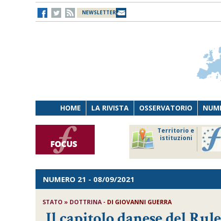
NEWSLETTER
HOME
LA RIVISTA
OSSERVATORIO
NUME
Lavoro
Osservatorio
Territorio e
Persona
di Diritto
istituzioni
Tecnologia
sanitario
NUMERO 21
- 08/09/2021
STATO » DOTTRINA -
DI
GIOVANNI GUERRA
Il capitolo danese del Rul