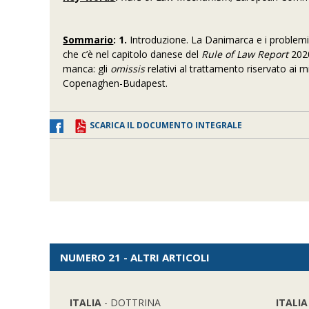
Sommario
: 1.
Introduzione. La Danimarca e i problem
che c’è nel capitolo danese del
Rule of Law Report
202
manca: gli
omissis
relativi al trattamento riservato ai mi
Copenaghen-Budapest.
SCARICA IL DOCUMENTO INTEGRALE
NUMERO 21 - ALTRI ARTICOLI
ITALIA
- DOTTRINA
ITALIA