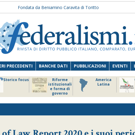
Fondata da Beniamino Caravita di Toritto
RI PRECEDENTI
BANCHE DATI
PUBBLICAZIONI
EVENTI
Storico focus
Riforme
America
istituzionali
Latina
e forma di
governo
e of Law Report 2020 e i suoi peri