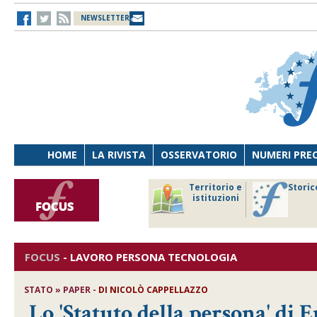
NEWSLETTER
HOME
LA RIVISTA
OSSERVATORIO
NUMERI PRE
avoro
Osservatorio
Territorio e
Storic
ersona
di Diritto
istituzioni
cnologia
sanitario
FOCUS
-
LAVORO PERSONA TECNOLOGIA
STATO » PAPER -
DI
NICOLÒ CAPPELLAZZO
Lo 'Statuto della persona' di