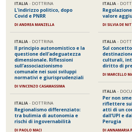
ITALIA
- DOTTRINA
ITALIA
- DOTT
L'indirizzo politico, dopo
Regolazione
Covid e PNRR
valore aggi
DI
ANDREA MANZELLA
DI
SILVIA DE NI
ITALIA
- DOTTRINA
ITALIA
- DOTT
Il principio autonomistico e la
Sul concetto
questione dell’adeguatezza
destinazione
dimensionale. Riflessioni
culturali, in
sull’associazionismo
diritto di p
comunale nei suoi sviluppi
DI
MARCELLO M
normativi e giurisprudenziali
DI
VINCENZO CASAMASSIMA
ITALIA
- DOC
Per non sme
ITALIA
- DOTTRINA
riflettere su
Regionalismo differenziato:
atti di un 
tra bulimia di autonomia e
dall’UPI e da
rischi di ingovernabilità
Perugia
DI
PAOLO MACI
DI
ANNAMARIA P