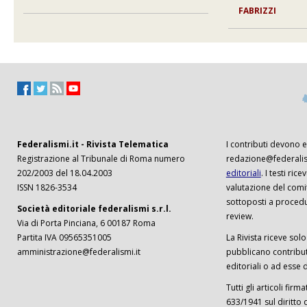
FABRIZZI
Federalismi.it - Rivista Telematica
I contributi devono es
Registrazione al Tribunale di Roma numero
redazione@federalism
202/2003 del 18.04.2003
editoriali
. I testi ri
ISSN 1826-3534
valutazione del comi
sottoposti a procedu
Società editoriale federalismi s.r.l.
review.
Via di Porta Pinciana, 6 00187 Roma
Partita IVA 09565351005
La Rivista riceve solo 
amministrazione@federalismi.it
pubblicano contributi
editoriali o ad esse d
Tutti gli articoli firm
633/1941 sul diritto 