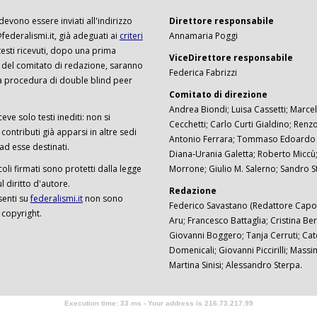
 devono essere inviati all'indirizzo
Direttore responsabile
ederalismi.it, già adeguati ai
criteri
Annamaria Poggi
I testi ricevuti, dopo una prima
ViceDirettore responsabile
 del comitato di redazione, saranno
Federica Fabrizzi
a procedura di double blind peer
Comitato di direzione
Andrea Biondi; Luisa Cassetti; Marcel
ceve solo testi inediti: non si
Cecchetti; Carlo Curti Gialdino; Ren
ontributi già apparsi in altre sedi
Antonio Ferrara; Tommaso Edoardo F
 ad esse destinati.
Diana-Urania Galetta; Roberto Miccù
ticoli firmati sono protetti dalla legge
Morrone; Giulio M. Salerno; Sandro S
 diritto d'autore.
Redazione
senti su
federalismi.it
non sono
Federico Savastano (Redattore Capo)
 copyright.
Aru; Francesco Battaglia; Cristina Ber
Giovanni Boggero; Tanja Cerruti; Cat
Domenicali; Giovanni Piccirilli; Mass
Martina Sinisi; Alessandro Sterpa.
Execution time: 33 ms - Your address is 216.73.217.99