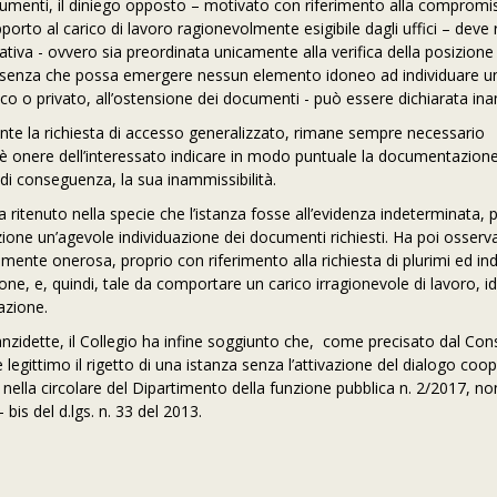
cumenti, il diniego opposto – motivato con riferimento alla compromi
rto al carico di lavoro ragionevolmente esigibile dagli uffici – deve r
rativa - ovvero sia preordinata unicamente alla verifica della posizione
, senza che possa emergere nessun elemento idoneo ad individuare u
ico o privato, all’ostensione dei documenti - può essere dichiarata ina
nte la richiesta di accesso generalizzato, rimane sempre necessario
é è onere dell’interessato indicare in modo puntuale la documentazione
, di conseguenza, la sua inammissibilità.
a ritenuto nella specie che l’istanza fosse all’evidenza indeterminata, 
one un’agevole individuazione dei documenti richiesti. Ha poi osserv
nte onerosa, proprio con riferimento alla richiesta di plurimi ed inde
azione, e, quindi, tale da comportare un carico irragionevole di lavoro, 
azione.
anzidette, il Collegio ha infine soggiunto che, come precisato dal Cons
 legittimo il rigetto di una istanza senza l’attivazione del dialogo coop
nella circolare del Dipartimento della funzione pubblica n. 2/2017, n
- bis del d.lgs. n. 33 del 2013.