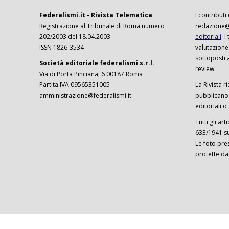
Federalismi.it - Rivista Telematica
I contributi
Registrazione al Tribunale di Roma numero
redazione@f
202/2003 del 18.04.2003
editoriali
. 
ISSN 1826-3534
valutazione
sottoposti 
Società editoriale federalismi s.r.l.
review.
Via di Porta Pinciana, 6 00187 Roma
Partita IVA 09565351005
La Rivista ri
amministrazione@federalismi.it
pubblicano c
editoriali o
Tutti gli ar
633/1941 sul
Le foto pre
protette da