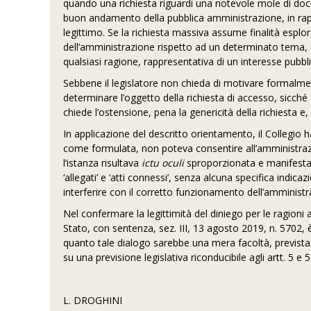
quando una richiesta riguardi una notevole mole di do
buon andamento della pubblica amministrazione, in rappo
legittimo. Se la richiesta massiva assume finalità esplo
dell’amministrazione rispetto ad un determinato tema
qualsiasi ragione, rappresentativa di un interesse pubbl
Sebbene il legislatore non chieda di motivare formalme
determinare l’oggetto della richiesta di accesso, sicch
chiede l’ostensione, pena la genericità della richiesta e
In applicazione del descritto orientamento, il Collegio h
come formulata, non poteva consentire all’amministrazi
l’istanza risultava
ictu oculi
sproporzionata e manifestame
‘allegati’ e ‘atti connessi’, senza alcuna specifica indic
interferire con il corretto funzionamento dell’amministr
Nel confermare la legittimità del diniego per le ragioni 
Stato, con sentenza, sez. III, 13 agosto 2019, n. 5702, è
quanto tale dialogo sarebbe una mera facoltà, prevista 
su una previsione legislativa riconducibile agli artt. 5 e 5
L. DROGHINI