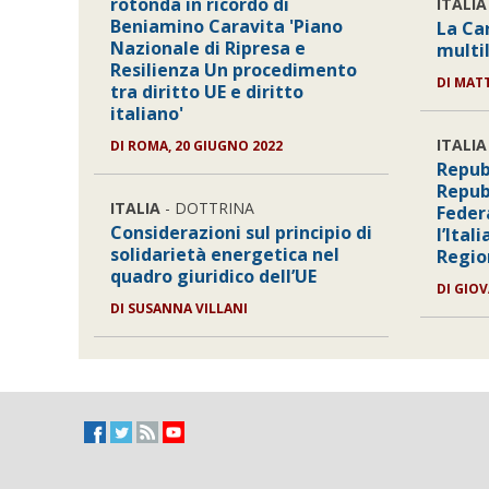
rotonda in ricordo di
ITALIA
Beniamino Caravita 'Piano
La Car
Nazionale di Ripresa e
multil
Resilienza Un procedimento
DI
MAT
tra diritto UE e diritto
italiano'
ITALIA
DI
ROMA, 20 GIUGNO 2022
Repub
Repub
ITALIA
- DOTTRINA
Federa
Considerazioni sul principio di
l’Ital
solidarietà energetica nel
Regio
quadro giuridico dell’UE
DI
GIOV
DI
SUSANNA VILLANI