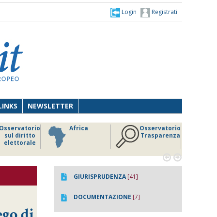
Login
Registrati
LINKS
NEWSLETTER
Osservatorio
Africa
Osservatorio
sul diritto
Trasparenza
elettorale


GIURISPRUDENZA
[41]
DOCUMENTAZIONE
[7]
ego di