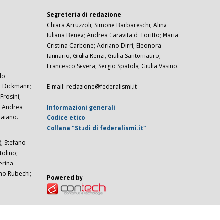
Segreteria di redazione
Chiara Arruzzoli; Simone Barbareschi; Alina
Iuliana Benea; Andrea Caravita di Toritto; Maria
Cristina Carbone; Adriano Dirri; Eleonora
Iannario; Giulia Renzi; Giulia Santomauro;
Francesco Severa; Sergio Spatola; Giulia Vasino.
lo
zo Dickmann;
E-mail: redazione@federalismi.it
rosini;
; Andrea
Informazioni generali
taiano.
Codice etico
Collana "Studi di federalismi.it"
; Stefano
tolino;
erina
imo Rubechi;
Powered by