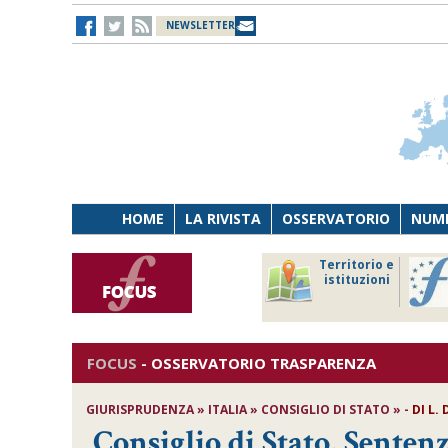
NEWSLETTER
HOME
LA RIVISTA
OSSERVATORIO
NUME
Lavoro
Osservatorio
Territorio e
Persona
di Diritto
istituzioni
Tecnologia
sanitario
FOCUS
-
OSSERVATORIO TRASPARENZA
GIURISPRUDENZA » ITALIA » CONSIGLIO DI STATO » -
DI
L.
Consiglio di Stato, Sentenz