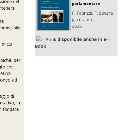
ssione del
parlamentare
itenersi
F. Fabrizzi, F. Severa
(a cura di)
na
2026
mmissibile.
disponibile anche in e-
 di cui
Book
poiché, per
ato che
finiti
idoneo ad
iglio di
erativo, in
on fondata