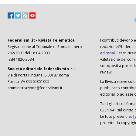
Federalismi.it - Rivista Telematica
I contributi devono es
Registrazione al Tribunale di Roma numero
redazione@federalism
202/2003 del 18.04.2003
editoriali
. I testi ri
ISSN 1826-3534
valutazione del comi
sottoposti a procedu
Società editoriale federalismi s.r.l.
review.
Via di Porta Pinciana, 6 00187 Roma
Partita IVA 09565351005
La Rivista riceve solo 
amministrazione@federalismi.it
pubblicano contributi
editoriali o ad esse d
Tutti gli articoli firm
633/1941 sul diritto 
Le foto presenti su
f
protette da copyrigh