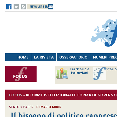
NEWSLETTER
HOME
LA RIVISTA
OSSERVATORIO
NUMERI PRE
avoro
Osservatorio
Territorio e
Storic
ersona
di Diritto
istituzioni
cnologia
sanitario
FOCUS
-
RIFORME ISTITUZIONALI E FORMA DI GOVERNO
STATO » PAPER -
DI
MARIO MIDIRI
Il bisogno di politica rapprese