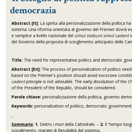
democrazia
Abstract [It]:
La spinta alla personalizzazione della politica ha
sistema. Una riforma orientata al governo del Premier dovrà evi
e semplice a livello nazionale del
simul stabunt simul cadent
v
del Governo della proposta di scioglimento anticipato delle Cam
Title:
The need for representative politics and democratic gove
Abstract [En]:
The process of personalization of politics nee
based on the Premier's position should avoid excessive consti
cadent
principle is not advisable. The early dissolution of th
of the President of the Republic, should be considered.
Parole chiave:
personalizzazione della politica, governo democ
Keywords:
personalization of politics, democratic government,
Sommario
:
1.
Dietro i muri della Cattedrale. –
2.
Il “tempo lung
scioglimento, margini di flessibilità del sistema.