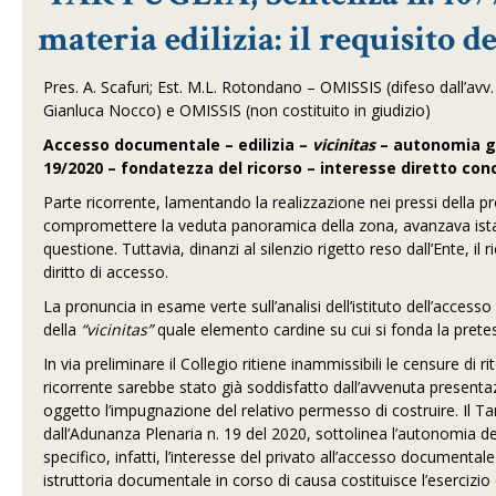
materia edilizia: il requisito d
Pres. A. Scafuri; Est. M.L. Rotondano – OMISSIS (difeso dall’a
Gianluca Nocco) e OMISSIS (non costituito in giudizio)
Accesso documentale – edilizia –
vicinitas
– autonomia gi
19/2020 – fondatezza del ricorso – interesse diretto con
Parte ricorrente, lamentando la realizzazione nei pressi della prop
compromettere la veduta panoramica della zona, avanzava istanza
questione. Tuttavia, dinanzi al silenzio rigetto reso dall’Ente, il
diritto di accesso.
La pronuncia in esame verte sull’analisi dell’istituto dell’accesso 
della
“vicinitas”
quale elemento cardine su cui si fonda la pretes
In via preliminare il Collegio ritiene inammissibili le censure di
ricorrente sarebbe stato già soddisfatto dall’avvenuta presentazi
oggetto l’impugnazione del relativo permesso di costruire. Il Tar
dall’Adunanza Plenaria n. 19 del 2020, sottolinea l’autonomia del
specifico, infatti, l’interesse del privato all’accesso documenta
istruttoria documentale in corso di causa costituisce l’esercizio