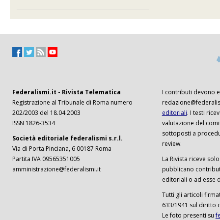
Federalismi.it - Rivista Telematica
I contributi devono es
Registrazione al Tribunale di Roma numero
redazione@federalism
202/2003 del 18.04.2003
editoriali
. I testi ri
ISSN 1826-3534
valutazione del comi
sottoposti a procedu
Società editoriale federalismi s.r.l.
review.
Via di Porta Pinciana, 6 00187 Roma
Partita IVA 09565351005
La Rivista riceve solo 
amministrazione@federalismi.it
pubblicano contributi
editoriali o ad esse d
Tutti gli articoli firm
633/1941 sul diritto 
Le foto presenti su
f