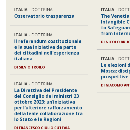
ITALIA
- DOTTRINA
ITALIA
- DOTT
Osservatorio trasparenza
The Venetia
Intangible C
to Safeguar
from Intern
ITALIA
- DOTTRINA
Il referendum costituzionale
DI
NICOLÒ BRU
e la sua iniziativa da parte
dei cittadini nell’esperienza
italiana
ITALIA
- DOTT
Le elezioni 
DI
SILVIO TROILO
Mosca: disci
prospettive
ITALIA
- DOTTRINA
DI
GIACOMO AN
La Direttiva del Presidente
del Consiglio dei ministri 23
ottobre 2023: un’iniziativa
per l’ulteriore rafforzamento
della leale collaborazione tra
lo Stato e le Regioni
DI
FRANCESCO GIULIO CUTTAIA