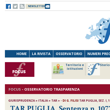
NEWSLETTER
HOME
LA RIVISTA
OSSERVATORIO
NUMERI PRE
avoro
Osservatorio
Territorio e
Storic
ersona
di Diritto
istituzioni
cnologia
sanitario
FOCUS
-
OSSERVATORIO TRASPARENZA
GIURISPRUDENZA » ITALIA » TAR » -
DI
G. FILISI
TAR PUGLIA, SEZ. I, 
TAR PUGLIA, Sentenza n. 1077/2