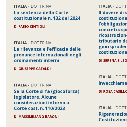
ITALIA
- DOTTRINA
ITALIA
- DOTT
La sentenza della Corte
Il dovere di 
costituzionale n. 132 del 2024
costituziona
l’obbligazio
DI
FABIO CINTIOLI
concreto: sp
ricostruzion
tributario d
ITALIA
- DOTTRINA
giurisprude
La rilevanza e l’efficacia delle
costituziona
pronunce internazionali negli
ordinamenti interni
DI
SERENA SILE
DI
GIUSEPPE CATALDI
ITALIA
- DOTT
Invecchiame
ITALIA
- DOTTRINA
Se la Corte si fa (giocoforza)
DI
ROSA CASILL
legislatore. Alcune
considerazioni intorno a
ITALIA
- DOTT
Corte cost. n. 110/2023
Rigenerazio
DI
MASSIMILIANO BARONI
Costituzion