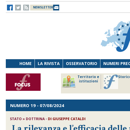
NEWSLETTER
HOME
LA RIVISTA
OSSERVATORIO
NUMERI PRE
avoro
Osservatorio
Territorio e
Storic
ersona
di Diritto
istituzioni
cnologia
sanitario
NUMERO 19
- 07/08/2024
STATO » DOTTRINA -
DI
GIUSEPPE CATALDI
La rilevanza e l’efficacia del