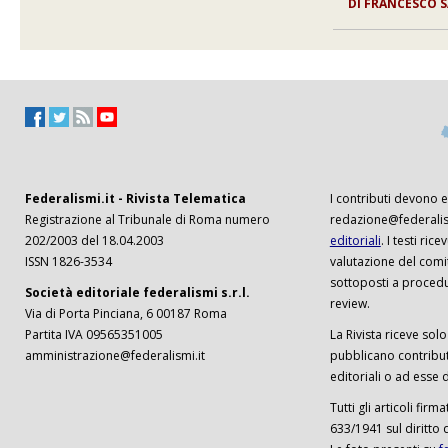
DI
FRANCESCO S
Federalismi.it - Rivista Telematica
I contributi devono es
Registrazione al Tribunale di Roma numero
redazione@federalism
202/2003 del 18.04.2003
editoriali
. I testi ri
ISSN 1826-3534
valutazione del comi
sottoposti a procedu
Società editoriale federalismi s.r.l.
review.
Via di Porta Pinciana, 6 00187 Roma
Partita IVA 09565351005
La Rivista riceve solo 
amministrazione@federalismi.it
pubblicano contributi
editoriali o ad esse d
Tutti gli articoli firm
633/1941 sul diritto 