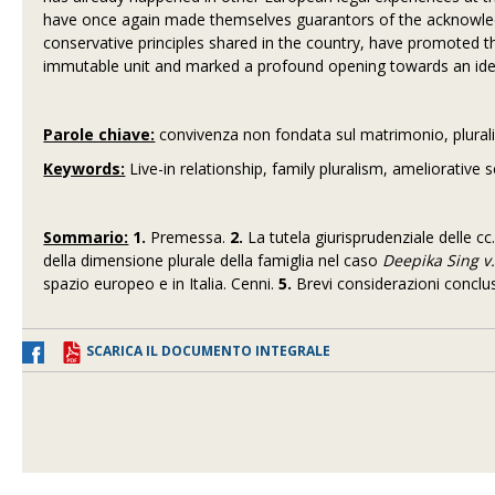
have once again made themselves guarantors of the acknowledg
conservative principles shared in the country, have promoted t
immutable unit and marked a profound opening towards an idea of
Parole chiave:
convivenza non fondata sul matrimonio, pluralism
Keywords:
Live-in relationship, family pluralism, ameliorative 
Sommario:
1.
Premessa.
2.
La tutela giurisprudenziale delle cc
della dimensione plurale della famiglia nel caso
Deepika Sing v
spazio europeo e in Italia. Cenni.
5.
Brevi considerazioni conclus
SCARICA IL DOCUMENTO INTEGRALE