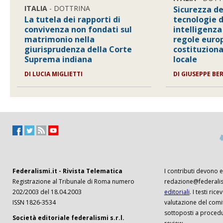
ITALIA
- DOTTRINA
Sicurezza de
La tutela dei rapporti di
tecnologie d
convivenza non fondati sul
intelligenza 
matrimonio nella
regole euro
giurisprudenza della Corte
costituzion
Suprema indiana
locale
DI
LUCIA MIGLIETTI
DI
GIUSEPPE BE
Federalismi.it - Rivista Telematica
I contributi devono es
Registrazione al Tribunale di Roma numero
redazione@federalism
202/2003 del 18.04.2003
editoriali
. I testi ri
ISSN 1826-3534
valutazione del comi
sottoposti a procedu
Società editoriale federalismi s.r.l.