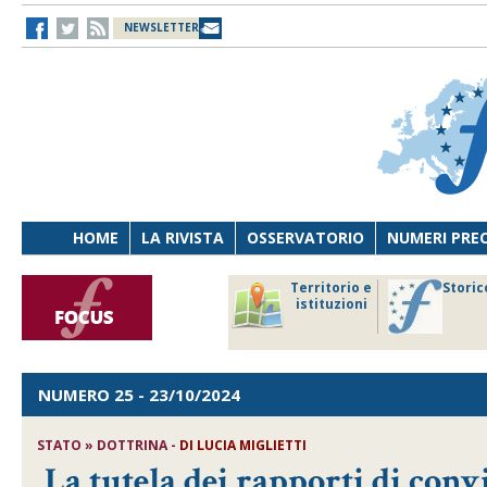
NEWSLETTER
HOME
LA RIVISTA
OSSERVATORIO
NUMERI PRE
avoro
Osservatorio
Territorio e
Storic
ersona
di Diritto
istituzioni
cnologia
sanitario
NUMERO 25
- 23/10/2024
STATO » DOTTRINA -
DI
LUCIA MIGLIETTI
La tutela dei rapporti di con