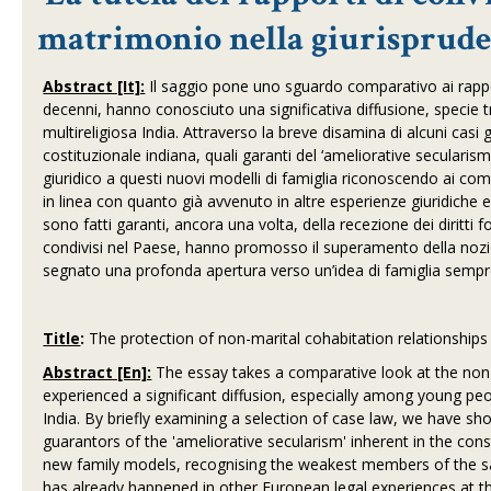
matrimonio nella giurisprude
Abstract [It]:
Il saggio pone uno sguardo comparativo ai rappor
decenni, hanno conosciuto una significativa diffusione, specie tra
multireligiosa India. Attraverso la breve disamina di alcuni casi 
costituzionale indiana, quali garanti del ‘ameliorative secularism
giuridico a questi nuovi modelli di famiglia riconoscendo ai comp
in linea con quanto già avvenuto in altre esperienze giuridiche e
sono fatti garanti, ancora una volta, della recezione dei diritti f
condivisi nel Paese, hanno promosso il superamento della nozion
segnato una profonda apertura verso un’idea di famiglia sempre 
Title
:
The protection of non-marital cohabitation relationships
Abstract [En]:
The essay takes a comparative look at the non-m
experienced a significant diffusion, especially among young peopl
India. By briefly examining a selection of case law, we have s
guarantors of the 'ameliorative secularism' inherent in the cons
new family models, recognising the weakest members of the sa
has already happened in other European legal experiences at the